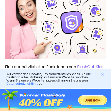
Eine der nützlichsten Funktionen von
FlashGet Kids
ist Echtzeitüberwachung und alarme . Damit
Wir verwenden Cookies, um sicherzustellen, dass Sie die
bestmögliche Erfahrung auf unserer Website machen.
können Eltern den Verlauf ihres Kindes auf YouTube
Wenn Sie unsere Website nutzen, stimmen Sie unseren
Datenschutzrichtlinie
zu.
aus der Ferne einsehen und erhalten
benachrichtigungen , wenn die App markierte oder
ungewöhnliche Inhalte erkennt.
FlashGet Kids kann es Eltern auch ermöglichen,