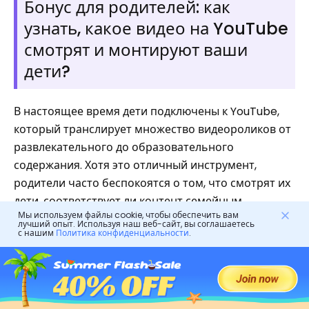
Бонус для родителей: как
узнать, какое видео на YouTube
смотрят и монтируют ваши
дети?
В настоящее время дети подключены к YouTube,
который транслирует множество видеороликов от
развлекательного до образовательного
содержания. Хотя это отличный инструмент,
родители часто беспокоятся о том, что смотрят их
дети, соответствует ли контент семейным
Мы используем файлы cookie, чтобы обеспечить вам
ценностям и возрасту их ребенка.
лучший опыт. Используя наш веб-сайт, вы соглашаетесь
с нашим
Политика конфиденциальности
.
Отслеживать это может быть удручающе сложно,
но такие инструменты, как
FlashGet Kids
предложите практическое решение. Этот
приложение родительского контроля
управляет