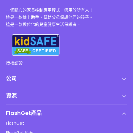
一個關心的家長控制應用程式，適用於所有人！
這是一款線上助手，幫助父母保護他們的孩子。
這是一款數位化的兒童健康生活保護者。
授權認證
公司
服務條款
資源
最終用戶許可協議
幫助中心
DMCA 政策
FlashGet產品
如何
隱私政策
FlashGet
部落格
FlashGet Kids