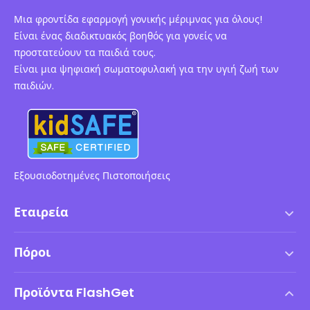
Μια φροντίδα εφαρμογή γονικής μέριμνας για όλους!
Είναι ένας διαδικτυακός βοηθός για γονείς να
προστατεύουν τα παιδιά τους.
Είναι μια ψηφιακή σωματοφυλακή για την υγιή ζωή των
παιδιών.
Εξουσιοδοτημένες Πιστοποιήσεις
Εταιρεία
Όροι χρήσης
Πόροι
Συμφωνία Άδειας Χρήσης Τελικού Χρήστη
Κέντρο Βοήθειας
Πολιτική DMCA
Προϊόντα FlashGet
Πώς να