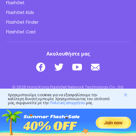
Πολιτική απορρήτου
FlashGet
Ιστολόγιο
FlashGet Kids
Πολιτικές διαφήμισης
Ασφάλεια παιδιών σε σύνδεση
FlashGet Finder
Μην πουλάτε τις πληροφορίες μου
Λήψη
FlashGet Cast
Ακολουθήστε μας
© 2026 Hong Kong FlashGet Network Technology Co., Ltd.
Χρησιμοποιούμε cookies για να εξασφαλίσουμε την
καλύτερη δυνατή εμπειρία. Χρησιμοποιώντας τον ιστότοπό
μας, συμφωνείτε με την
Πολιτική απορρήτου
μας.