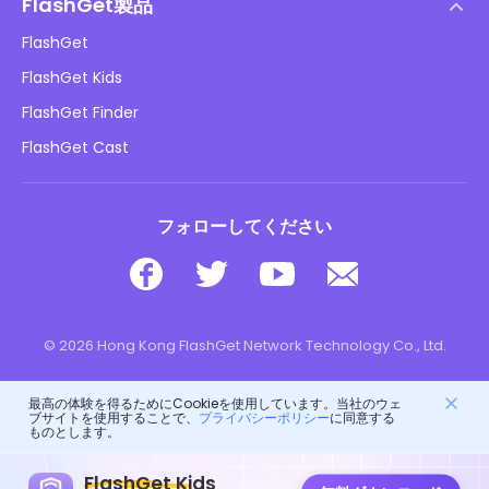
DMCAポリシー
FlashGet製品
やり方
プライバシーポリシー
FlashGet
ブログ
FlashGet Kids
広告ポリシー
子供のオンラインの安全性
FlashGet Finder
私の情報を販売しないでください
ダウンロード
FlashGet Cast
フォローしてください
© 2026 Hong Kong FlashGet Network Technology Co., Ltd.
最高の体験を得るためにCookieを使用しています。当社のウェ
ブサイトを使用することで、
プライバシーポリシー
に同意する
ものとします。
FlashGet Kids