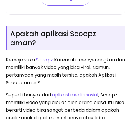
Apakah aplikasi Scoopz
aman?
Remaja suka
Scoopz
Karena itu menyenangkan dan
memiliki banyak video yang bisa viral. Namun,
pertanyaan yang masih tersisa, apakah Aplikasi
Scoopz aman?
Seperti banyak dari
aplikasi media sosial
, Scoopz
memiliki video yang dibuat oleh orang biasa. Itu bisa
berarti video bisa sangat berbeda dalam apakah
anak -anak dapat menontonnya atau tidak.