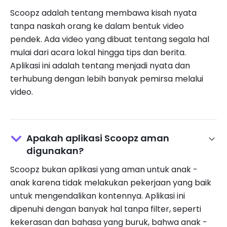
Scoopz adalah tentang membawa kisah nyata
tanpa naskah orang ke dalam bentuk video
pendek. Ada video yang dibuat tentang segala hal
mulai dari acara lokal hingga tips dan berita.
Aplikasi ini adalah tentang menjadi nyata dan
terhubung dengan lebih banyak pemirsa melalui
video.
Apakah aplikasi Scoopz aman
digunakan?
Scoopz bukan aplikasi yang aman untuk anak -
anak karena tidak melakukan pekerjaan yang baik
untuk mengendalikan kontennya. Aplikasi ini
dipenuhi dengan banyak hal tanpa filter, seperti
kekerasan dan bahasa yang buruk, bahwa anak -