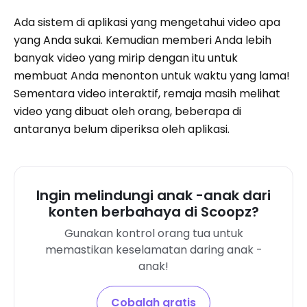
Ada sistem di aplikasi yang mengetahui video apa
yang Anda sukai. Kemudian memberi Anda lebih
banyak video yang mirip dengan itu untuk
membuat Anda menonton untuk waktu yang lama!
Sementara video interaktif, remaja masih melihat
video yang dibuat oleh orang, beberapa di
antaranya belum diperiksa oleh aplikasi.
Ingin melindungi anak -anak dari
konten berbahaya di Scoopz?
Gunakan kontrol orang tua untuk
memastikan keselamatan daring anak -
anak!
Cobalah gratis