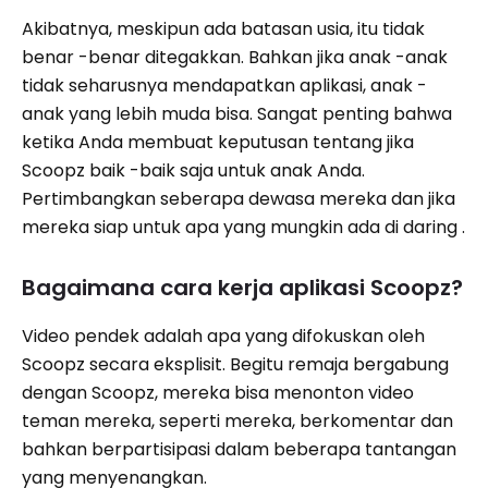
Akibatnya, meskipun ada batasan usia, itu tidak
benar -benar ditegakkan. Bahkan jika anak -anak
tidak seharusnya mendapatkan aplikasi, anak -
anak yang lebih muda bisa. Sangat penting bahwa
ketika Anda membuat keputusan tentang jika
Scoopz baik -baik saja untuk anak Anda.
Pertimbangkan seberapa dewasa mereka dan jika
mereka siap untuk apa yang mungkin ada di daring .
Bagaimana cara kerja aplikasi Scoopz?
Video pendek adalah apa yang difokuskan oleh
Scoopz secara eksplisit. Begitu remaja bergabung
dengan Scoopz, mereka bisa menonton video
teman mereka, seperti mereka, berkomentar dan
bahkan berpartisipasi dalam beberapa tantangan
yang menyenangkan.