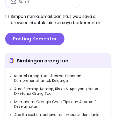
Simpan nama, email, dan situs web saya di
browser ini untuk lain kali saya berkomentar.
Bimbingan orang tua
Kontrol Orang Tua Chrome: Panduan
Komprehensif untuk Keluarga
Aura Farming: Konsep, Risiko & Apa yang Harus
Diketahui Orang Tua
Memahami Omegle Chat: Tips dan Alternatif
Keselamatan
Apa itu sextion: bahaya tersembunyi dari dunia