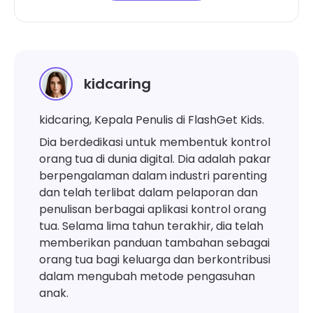
kidcaring
kidcaring, Kepala Penulis di FlashGet Kids.
Dia berdedikasi untuk membentuk kontrol
orang tua di dunia digital. Dia adalah pakar
berpengalaman dalam industri parenting
dan telah terlibat dalam pelaporan dan
penulisan berbagai aplikasi kontrol orang
tua. Selama lima tahun terakhir, dia telah
memberikan panduan tambahan sebagai
orang tua bagi keluarga dan berkontribusi
dalam mengubah metode pengasuhan
anak.