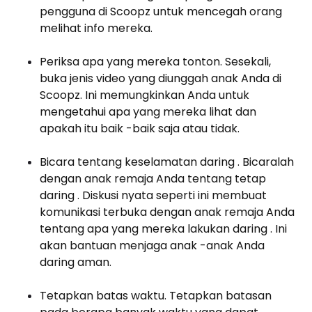
pengguna di Scoopz untuk mencegah orang
melihat info mereka.
Periksa apa yang mereka tonton. Sesekali,
buka jenis video yang diunggah anak Anda di
Scoopz. Ini memungkinkan Anda untuk
mengetahui apa yang mereka lihat dan
apakah itu baik -baik saja atau tidak.
Bicara tentang keselamatan daring . Bicaralah
dengan anak remaja Anda tentang tetap
daring . Diskusi nyata seperti ini membuat
komunikasi terbuka dengan anak remaja Anda
tentang apa yang mereka lakukan daring . Ini
akan bantuan menjaga anak -anak Anda
daring aman.
Tetapkan batas waktu. Tetapkan batasan