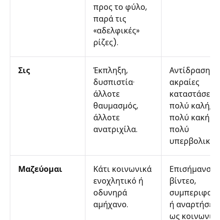
προς το φύλο,
παρά τις
«αδελφικές»
ρίζες).
Σις
Έκπληξη,
Αντίδραση σ
δυσπιστία·
ακραίες
άλλοτε
καταστάσεις:
θαυμασμός,
πολύ καλή,
άλλοτε
πολύ κακή ή
ανατριχίλα.
πολύ
υπερβολικά.
Μαζεύομαι
Κάτι κοινωνικά
Επισήμανση
ενοχλητικό ή
βίντεο,
οδυνηρά
συμπεριφορ
αμήχανο.
ή αναρτήσεω
ως κοινωνικ