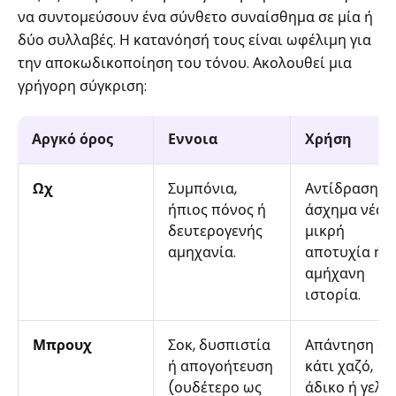
να συντομεύσουν ένα σύνθετο συναίσθημα σε μία ή
δύο συλλαβές. Η κατανόησή τους είναι ωφέλιμη για
την αποκωδικοποίηση του τόνου. Ακολουθεί μια
γρήγορη σύγκριση:
Αργκό όρος
Εννοια
Χρήση
Ωχ
Συμπόνια,
Αντίδραση σ
ήπιος πόνος ή
άσχημα νέα,
δευτερογενής
μικρή
αμηχανία.
αποτυχία ή μ
αμήχανη
ιστορία.
Μπρουχ
Σοκ, δυσπιστία
Απάντηση σε
ή απογοήτευση
κάτι χαζό,
(ουδέτερο ως
άδικο ή γελοί