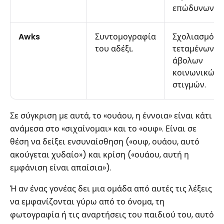
επώδυνων.
Awks
Συντομογραφία
Σχολιασμός
του αδέξι.
τεταμένων ή
άβολων
κοινωνικών
στιγμών.
Σε σύγκριση με αυτά, το «ουάου, η έννοια» είναι κάτι
ανάμεσα στο «σιχαίνομαι» και το «ουφ». Είναι σε
θέση να δείξει ενσυναίσθηση («ουφ, ουάου, αυτό
ακούγεται χυδαίο») και κρίση («ουάου, αυτή η
εμφάνιση είναι απαίσια»).
Ή αν ένας γονέας δει μια ομάδα από αυτές τις λέξεις
να εμφανίζονται γύρω από το όνομα, τη
φωτογραφία ή τις αναρτήσεις του παιδιού του, αυτό