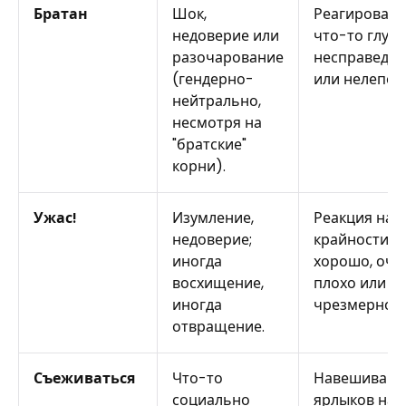
Братан
Шок,
Реагировать
недоверие или
что-то глупо
разочарование
несправедл
(гендерно-
или нелепое.
нейтрально,
несмотря на
"братские"
корни).
Ужас!
Изумление,
Реакция на
недоверие;
крайности: 
иногда
хорошо, оче
восхищение,
плохо или о
иногда
чрезмерно.
отвращение.
Съеживаться
Что-то
Навешивани
социально
ярлыков на в