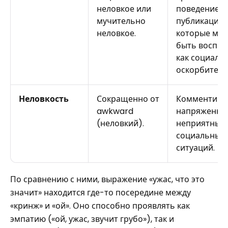
неловкое или
поведение и
мучительно
публикации,
неловкое.
которые мог
быть воспр
как социаль
оскорбитель
Неловкость
Сокращенно от
Комментиро
awkward
напряженны
(неловкий).
неприятных
социальных
ситуаций.
По сравнению с ними, выражение «ужас, что это
значит» находится где-то посередине между
«кринж» и «ой». Оно способно проявлять как
эмпатию («ой, ужас, звучит грубо»), так и