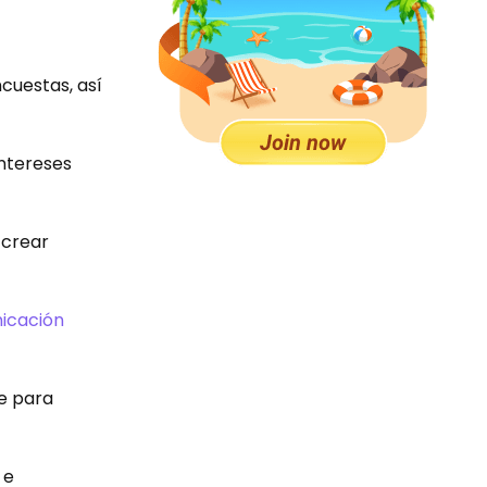
ncuestas, así
ntereses
 crear
icación
te para
 e