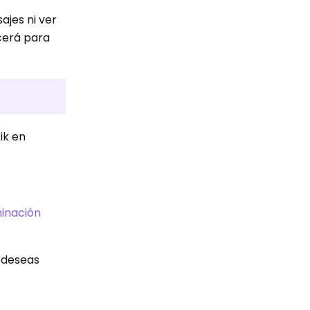
ajes ni ver
ecerá para
ik en
minación
e deseas