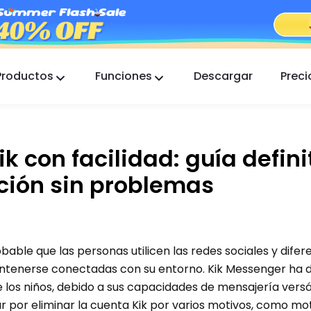
Productos
Funciones
Descargar
Preci
FlashGet Kids
Una app de control parental atenta para todos.
k con facilidad: guía defini
FlashGet Finder
La seguridad antirrobo de tu teléfono, nuestra
ción sin problemas
responsabilidad.
bable que las personas utilicen las redes sociales y difer
antenerse conectadas con su entorno. Kik Messenger ha
 los niños, debido a sus capacidades de mensajería versát
 por eliminar la cuenta Kik por varios motivos, como mo