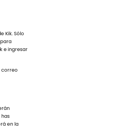
e Kik. Sólo
 para
k e ingresar
e correo
verán
e has
rá en la