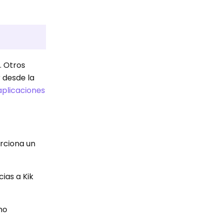
. Otros
 desde la
aplicaciones
orciona un
ias a Kik
mo