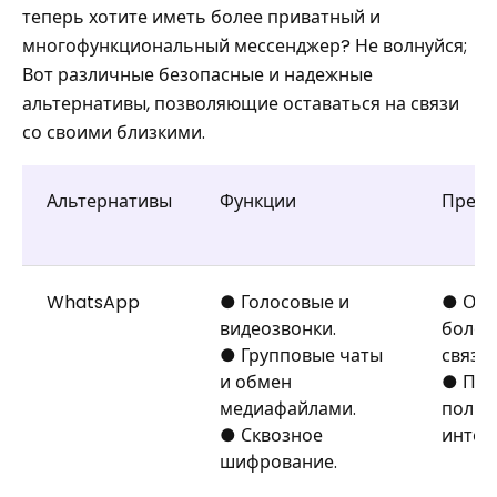
теперь хотите иметь более приватный и
многофункциональный мессенджер? Не волнуйся;
Вот различные безопасные и надежные
альтернативы, позволяющие оставаться на связи
со своими близкими.
Альтернативы
Функции
Преим
WhatsApp
● Голосовые и
● Обе
видеозвонки.
более
● Групповые чаты
связь.
и обмен
● Про
медиафайлами.
польз
● Сквозное
интер
шифрование.