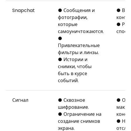
Snapchat
● Сообщения и
● Вре
фотографии,
конте
которые
● Раз
самоуничтожаются.
спосо
●
Привлекательные
фильтры и линзы.
● Истории и
снимки, чтобы
быть в курсе
событий.
Сигнал
● Сквозное
● Обе
шифрование.
макси
● Ограничение на
конфи
создание снимков
● Ник
экрана.
отсле