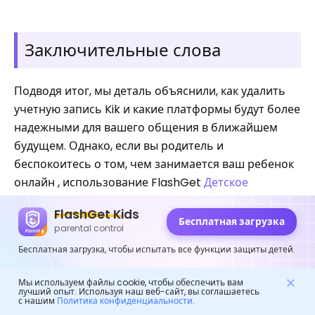
Заключительные слова
Подводя итог, мы деталь объяснили, как удалить
учетную запись Kik и какие платформы будут более
надежными для вашего общения в ближайшем
будущем. Однако, если вы родитель и
беспокоитесь о том, чем занимается ваш ребенок
онлайн , использование FlashGet
Детское
приложение
настоятельно рекомендуется
FlashGet Kids
обеспечить безопасную цифровую среду для
Бесплатная загрузка
parental control
ваших детей.
Бесплатная загрузка, чтобы испытать все функции защиты детей.
Часто задаваемые вопросы
Мы используем файлы cookie, чтобы обеспечить вам
лучший опыт. Используя наш веб-сайт, вы соглашаетесь
с нашим
Политика конфиденциальности
.