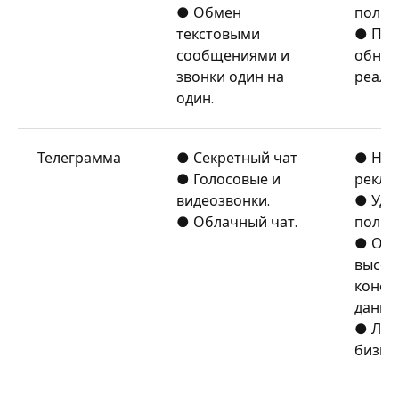
● Обмен
польз
текстовыми
● Про
сообщениями и
обнов
звонки один на
реаль
один.
Телеграмма
● Секретный чат
● Не 
● Голосовые и
рекла
видеозвонки.
● Удо
● Облачный чат.
польз
● Обе
высок
конфи
данны
● Луч
бизне