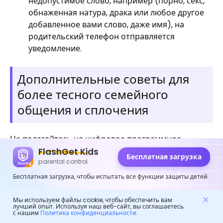
недопустимое слово, например (порно, секс,
обнаженная натура, драка или любое другое
добавленное вами слово, даже имя), на
родительский телефон отправляется
уведомление.
Дополнительные советы для
более тесного семейного
общения и сплочения
Не полагайтесь на цифровое программное
FlashGet Kids
обеспечение для общения; вот и мы, собираем
Бесплатная загрузка
parental control
несколько действенных советов, которые помощь
улучшить семейное общение и сплочение.
Бесплатная загрузка, чтобы испытать все функции защиты детей.
Вы должны уделять время своей семье не
Мы используем файлы cookie, чтобы обеспечить вам
лучший опыт. Используя наш веб-сайт, вы соглашаетесь
менее 10 минут в день, в течение которых вы
с нашим
Политика конфиденциальности
.
будете открыто общаться со своими детьми, не