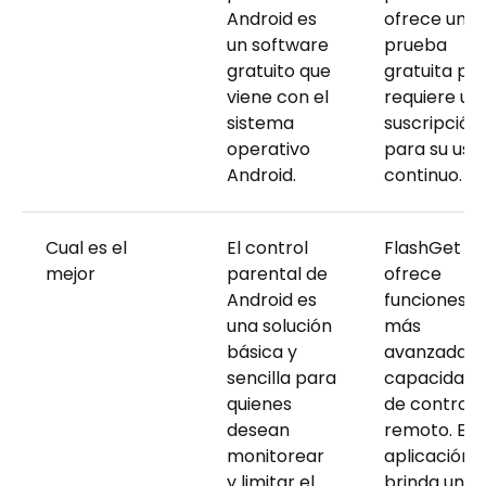
Android es
ofrece una
un software
prueba
gratuito que
gratuita pe
viene con el
requiere un
sistema
suscripción
operativo
para su uso
Android.
continuo.
Cual es el
El control
FlashGet Kid
mejor
parental de
ofrece
Android es
funciones
una solución
más
básica y
avanzadas 
sencilla para
capacidade
quienes
de control
desean
remoto. Est
monitorear
aplicación l
y limitar el
brinda un