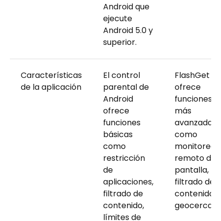
Android que
ejecute
Android 5.0 y
superior.
Características
El control
FlashGet Ki
de la aplicación
parental de
ofrece
Android
funciones
ofrece
más
funciones
avanzadas,
básicas
como
como
monitoreo
restricción
remoto de
de
pantalla,
aplicaciones,
filtrado de
filtrado de
contenido y
contenido,
geocercas.
límites de