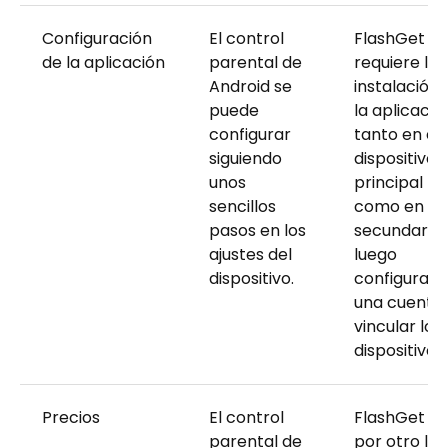
Configuración
El control
FlashGet Ki
de la aplicación
parental de
requiere la
Android se
instalación 
puede
la aplicació
configurar
tanto en el
siguiendo
dispositivo
unos
principal
sencillos
como en el
pasos en los
secundario,
ajustes del
luego
dispositivo.
configurar
una cuenta 
vincular los
dispositivos.
Precios
El control
FlashGet Kid
parental de
por otro lad