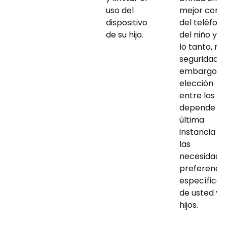
uso del
mejor contr
dispositivo
del teléfon
de su hijo.
del niño y, p
lo tanto, m
seguridad. S
embargo. L
elección
entre los do
depende e
última
instancia d
las
necesidade
preferencia
específicas
de usted y s
hijos.