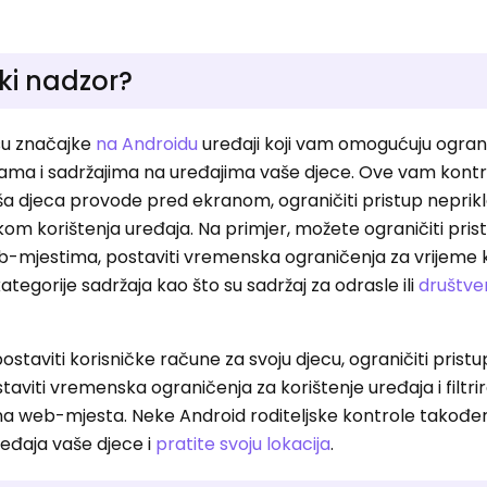
ski nadzor?
su značajke
na Androidu
uređaji koji vam omogućuju ogran
rama i sadržajima na uređajima vaše djece. Ove vam kont
a djeca provode pred ekranom, ograničiti pristup nepri
jekom korištenja uređaja. Na primjer, možete ograničiti pris
b-mjestima, postaviti vremenska ograničenja za vrijeme k
kategorije sadržaja kao što su sadržaj za odrasle ili
društven
ostaviti korisničke račune za svoju djecu, ograničiti pristu
aviti vremenska ograničenja za korištenje uređaja i filtri
adna web-mjesta. Neke Android roditeljske kontrole takođ
eđaja vaše djece i
pratite svoju lokacija
.