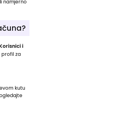
ili namjerno
računa?
Korisnici i
 profil za
ijevom kutu
Pogledajte