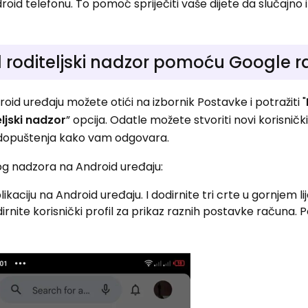
id telefonu. To pomoć spriječiti vaše dijete da slučajno 
d roditeljski nadzor pomoću Google 
oid uređaju možete otići na izbornik Postavke i potražiti "
eljski nadzor
” opcija. Odatle možete stvoriti novi korisnički
a i dopuštenja kako vam odgovara.
kog nadzora na Android uređaju:
ikaciju na Android uređaju. I dodirnite tri crte u gornjem l
rnite korisnički profil za prikaz raznih postavke računa. 