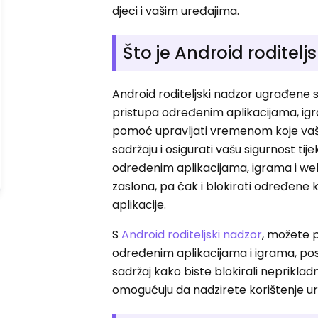
djeci i vašim uređajima.
Što je Android roditelj
Android roditeljski nadzor ugrađene 
pristupa određenim aplikacijama, ig
pomoć upravljati vremenom koje vaš
sadržaju i osigurati vašu sigurnost ti
određenim aplikacijama, igrama i we
zaslona, ​​pa čak i blokirati određene 
aplikacije.
S
Android roditeljski nadzor
, možete p
određenim aplikacijama i igrama, post
sadržaj kako biste blokirali neprikl
omogućuju da nadzirete korištenje ur