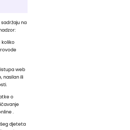
 sadržaju na
 nadzor:
 koliko
provode
pristupa web
 nasilan ili
sti.
datke o
ničavanje
nline .
ašeg djeteta