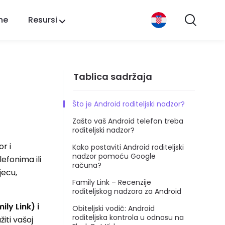
ne
Resursi
Tablica sadržaja
Što je Android roditeljski nadzor?
Zašto vaš Android telefon treba
roditeljski nadzor?
r i
Kako postaviti Android roditeljski
nadzor pomoću Google
efonima ili
računa?
jecu,
Family Link – Recenzije
roditeljskog nadzora za Android
ly Link) i
Obiteljski vodič: Android
roditeljska kontrola u odnosu na
iti vašoj