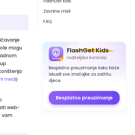
FlashGet Kids
Završne misli
FAQ
ičavanje
role mogu
FlashGet Kids
kladnom
roditeljska kontrola
tup
Besplatno preuzimanje kako biste
orištenja
iskusili sve značajke za zaštitu
i mediji
djece.
Besplatno preuzimanje
p
rati web-
er vam