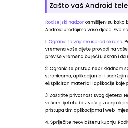
Zašto vaš Android tele
Roditeljski nadzor
osmišljeni su kako 
Android uređajima vaše djece. Evo nek
1.
Ograničite vrijeme ispred ekrana
. 
vremena vaše dijete provodi na vaš
previše vremena buljeći u ekran i da
2. Ograničite pristup neprikladnom sa
stranicama, aplikacijama ili sadržajima 
eksplicitan materijal i aplikacije koje
3. Zaštitite privatnost svog djeteta.
vašem djetetu bez vašeg znanja ili pr
pristupa tim aplikacijama i web-mjesti
4. Spriječite neovlaštenu kupnju. Rod