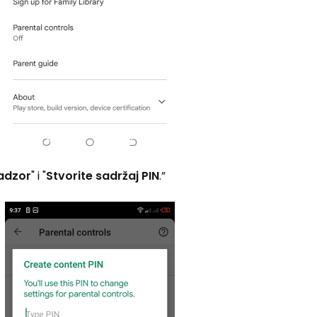
nadzor
" i "
Stvorite sadržaj
PIN
.”