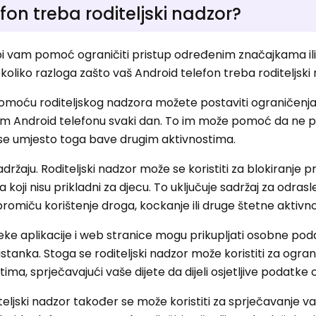
fon treba roditeljski nadzor?
bi vam pomoć ograničiti pristup određenim značajkama ili
oliko razloga zašto vaš Android telefon treba roditeljski
Pomoću roditeljskog nadzora možete postaviti ograničenja
em Android telefonu svaki dan. To im može pomoć da ne 
 se umjesto toga bave drugim aktivnostima.
držaju. Roditeljski nadzor može se koristiti za blokiranje 
koji nisu prikladni za djecu. To uključuje sadržaj za odrasle,
 promiču korištenje droga, kockanje ili druge štetne aktivno
 Neke aplikacije i web stranice mogu prikupljati osobne po
istanka. Stoga se roditeljski nadzor može koristiti za ogra
ma, sprječavajući vaše dijete da dijeli osjetljive podatke o
iteljski nadzor također se može koristiti za sprječavanje v