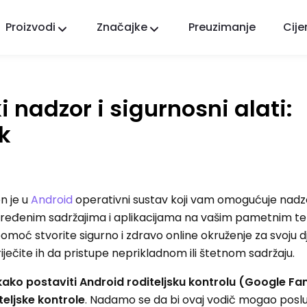
Proizvodi
Značajke
Preuzimanje
Cije
FlashGet Kids
Brižna aplikacija roditeljske kontrole za sve.
i nadzor i sigurnosni alati:
FlashGet Finder
Sigurnost protiv krađe vašeg telefona, naša
k
odgovornost.
n je u
Android
operativni sustav koji vam omogućuje nadzo
dređenim sadržajima i aplikacijama na vašim pametnim tel
oć stvorite sigurno i zdravo online okruženje za svoju d
iječite ih da pristupe neprikladnom ili štetnom sadržaju.
kako postaviti Android roditeljsku kontrolu (Google Fami
teljske kontrole
. Nadamo se da bi ovaj vodič mogao posluž