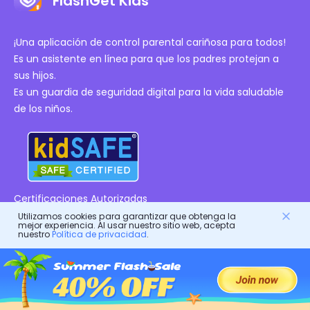
FlashGet Kids
¡Una aplicación de control parental cariñosa para todos!
Es un asistente en línea para que los padres protejan a
sus hijos.
Es un guardia de seguridad digital para la vida saludable
de los niños.
Certificaciones Autorizadas
Utilizamos cookies para garantizar que obtenga la
mejor experiencia. Al usar nuestro sitio web, acepta
Compañía
nuestro
Política de privacidad
.
Términos de servicio
Recursos
Acuerdo de Licencia de Usuario Final
Centro de ayuda