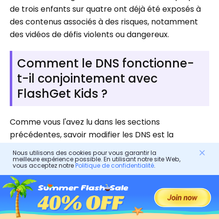
de trois enfants sur quatre ont déjà été exposés à
des contenus associés à des risques, notamment
des vidéos de défis violents ou dangereux.
Comment le DNS fonctionne-
t-il conjointement avec
FlashGet Kids ?
Comme vous l'avez lu dans les sections
précédentes, savoir modifier les DNS est la
meilleure façon de sécuriser la navigation internet
Nous utilisons des cookies pour vous garantir la
des enfants. Cependant, cette méthode présente
meilleure expérience possible. En utilisant notre site Web,
vous acceptez notre
Politique de confidentialité
.
aussi des limites. Les DNS bloquent uniquement les
sites web, pas les applications. Ils ne peuvent rien
faire concernant…
temps d'écran
ou
contournement du VPN. C'est là que
FlashGet Kids