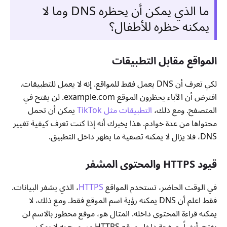
ما الذي يمكن أن يحظره DNS وما لا
يمكنه حظره للأطفال؟
المواقع مقابل التطبيقات
لكي تعرف أن DNS يعمل فقط للمواقع. إنه لا يعمل للتطبيقات.
افترض أن الآباء يحظرون الموقع example.com. لن يفتح في
المتصفح. ومع ذلك،
التطبيقات مثل TikTok
يمكن أن تحمل
محتواها من عدة خوادم. هذا يخبرك أنه إذا كنت تعرف كيفية تغيير
DNS، فلا يزال لا يمكنه تصفية ما يظهر داخل التطبيق.
قيود HTTPS والمحتوى المشفر
في الوقت الحاضر، تستخدم المواقع
HTTPS
، الذي يشفر البيانات.
فقط اعلم أن DNS يمكنه رؤية اسم الموقع فقط. ومع ذلك، لا
يمكنه قراءة المحتوى داخله. المثال هو، موقع محظور بالاسم لن
يفتح. أيضاً، صفحة داخل موقع HTTPS مسموح به لا يمكن