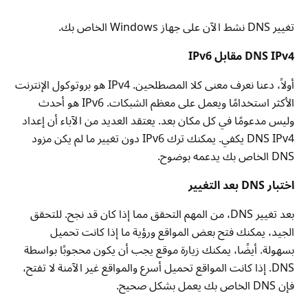
تغيير DNS نشط الآن على جهاز Windows الخاص بك.
DNS IPv4 مقابل IPv6
أولاً، دعنا نعرف معنى كلا المصطلحين. IPv4 هو بروتوكول الإنترنت
الأكثر استخدامًا ويعمل على معظم الشبكات. IPv6 هو أحدث
وليس مدعومًا في كل مكان بعد. يعتقد العديد من الآباء أن إعداد
DNS IPv4 يكفي. يمكنك ترك IPv6 دون تغيير ما لم يكن مزود
DNS الخاص بك يدعمه بوضوح.
اختبار DNS بعد التغيير
بعد تغيير DNS، من المهم التحقق مما إذا كان قد نجح. للتحقق
الجيد، يمكنك فتح بعض المواقع ورؤية ما إذا كانت تحميل
بسهولة. أيضًا، يمكنك زيارة موقع يجب أن يكون محجوبًا بواسطة
DNS. إذا كانت المواقع تحميل أسرع والمواقع غير الآمنة لا تفتح،
فإن DNS الخاص بك يعمل بشكل صحيح.