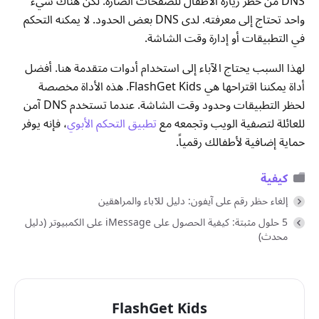
DNS من خطر زيارة الأطفال للصفحات الضارة. لكن هناك شيء
واحد تحتاج إلى معرفته. لدى DNS بعض الحدود. لا يمكنه التحكم
في التطبيقات أو إدارة وقت الشاشة.
لهذا السبب يحتاج الآباء إلى استخدام أدوات متقدمة هنا. أفضل
أداة يمكننا اقتراحها هي FlashGet Kids. هذه الأداة مخصصة
لحظر التطبيقات وحدود وقت الشاشة. عندما تستخدم DNS آمن
للعائلة لتصفية الويب وتجمعه مع
تطبيق التحكم الأبوي
، فإنه يوفر
حماية إضافية لأطفالك رقمياً.
كيفية
إلغاء حظر رقم على آيفون: دليل للآباء والمراهقين
5 حلول مثبتة: كيفية الحصول على iMessage على الكمبيوتر (دليل
محدث)
FlashGet Kids