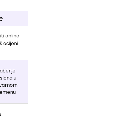
e
ti online
 ocijeni
aćenje
Obavijesti
slona u
Tracker
tvarnom
remenu
a
Da