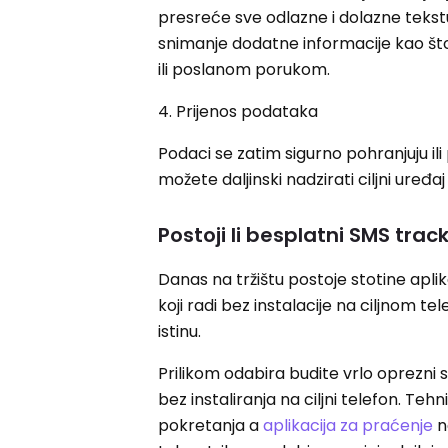
presreće sve odlazne i dolazne tekst
snimanje dodatne informacije kao št
ili poslanom porukom.
4. Prijenos podataka
Podaci se zatim sigurno pohranjuju i
možete daljinski nadzirati ciljni uređa
Postoji li besplatni SMS track
Danas na tržištu postoje stotine apli
koji radi bez instalacije na ciljnom t
istinu.
Prilikom odabira budite vrlo oprezni
bez instaliranja na ciljni telefon. Te
pokretanja a
aplikacija za praćenje
n