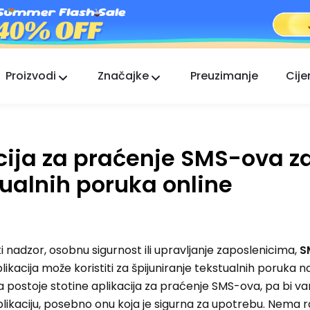
Proizvodi
Značajke
Preuzimanje
Cije
FlashGet Kids
Brižna aplikacija roditeljske kontrole za sve.
acija za praćenje SMS-ova z
FlashGet Finder
Sigurnost protiv krađe vašeg telefona, naša
tualnih poruka online
odgovornost.
ski nadzor, osobnu sigurnost ili upravljanje zaposlenicima,
S
plikacija može koristiti za špijuniranje tekstualnih poruka 
 postoje stotine aplikacija za praćenje SMS-ova, pa bi 
 aplikaciju, posebno onu koja je sigurna za upotrebu. Nema 