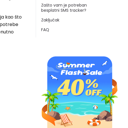
Zašto vam je potreban
besplatni SMS tracker?
ija kao što
Zaključak
a potrebe
FAQ
renutno