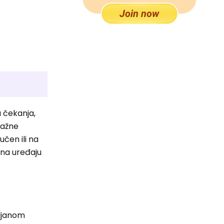
u čekanja,
važne
učen ili na
 na uređaju
iljanom