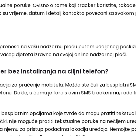
ualne poruke. Ovisno o tome koji tracker koristite, takođ
o su vrijeme, datum i detalj kontakta povezani sa svakom
li prenose na vašu nadzornu ploču putem udaljenog posluži
j vašeg djeteta izravno na svojoj online nadzornoj ploči.
er bez instaliranja na ciljni telefon?
kacija za praćenje mobitela. Možda ste čuli za besplatni S
elefonu. Dakle, u čemu je fora s ovim SMS trackerima, rade l
 s besplatnim opcijama koje tvrde da mogu pratiti tekstu
hnički, nije moguće pratiti tekstualne poruke na nečijem ur
a njemu za pristup podacima lokacija uređaja. Nemojte p