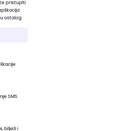
 pristupiti
aplikacija
u ostalog.
likacije
enje SMS
bilježi i