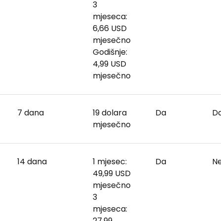
3
mjeseca:
6,66 USD
mjesečno
Godišnje:
4,99 USD
mjesečno
7 dana
19 dolara
Da
D
mjesečno
14 dana
1 mjesec:
Da
N
49,99 USD
mjesečno
3
mjeseca:
27,99