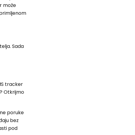
er može
 primljenom
telja. Sada
MS tracker
i? Otkrijmo
alne poruke
eđaju bez
asti pod