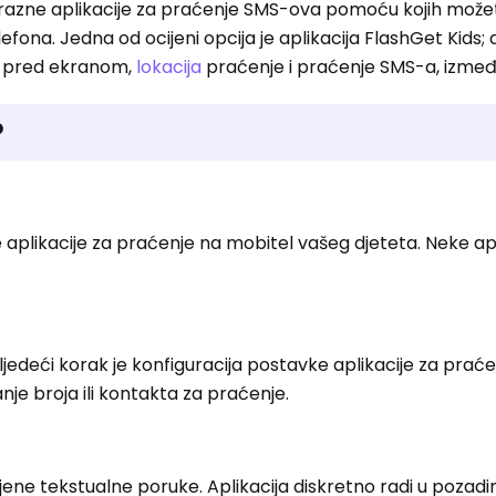
razne aplikacije za praćenje SMS-ova pomoću kojih možete
efona. Jedna od ocijeni opcija je aplikacija FlashGet Kids; 
m pred ekranom,
lokacija
praćenje i praćenje SMS-a, izmeđ
?
je aplikacije za praćenje na mobitel vašeg djeteta. Neke ap
 sljedeći korak je konfiguracija postavke aplikacije za prać
anje broja ili kontakta za praćenje.
e tekstualne poruke. Aplikacija diskretno radi u pozadini, 