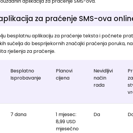
 pouzdanih aplikacija za praćenje SMS-ova.
 aplikacija za praćenje SMS-ova onlin
lju besplatnu aplikaciju za praćenje teksta i počnete prati
kih sučelja do besprijekornih značajki praćenja poruka, naš
vita rješenja za praćenje.
Besplatno
Planovi
Nevidljivi
Pr
Isprobavanje
cijena
način
za
rada
s
v
7 dana
1 mjesec:
Da
D
8,99 USD
mjesečno