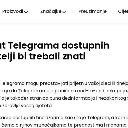
Proizvodi
Značajke
Preuzimanje
Cije
FlashGet Kids
Brižna aplikacija roditeljske kontrole za sve.
put Telegrama dostupnih
FlashGet Finder
Sigurnost protiv krađe vašeg telefona, naša
lji bi trebali znati
odgovornost.
elegrama mogu predstavljati prijetnju vašoj djeci ili tine
ato je da Telegram ima ograničenu end-to-end enkripciju, 
 je također stranica puna dezinformacija i nezakonitog s
zdravlje vašeg djeteta.
kacija dostupnih tinejdžerima kao što je Telegram, a kojih 
varat ćemo o njihovim značajkama te prednostima i manama.