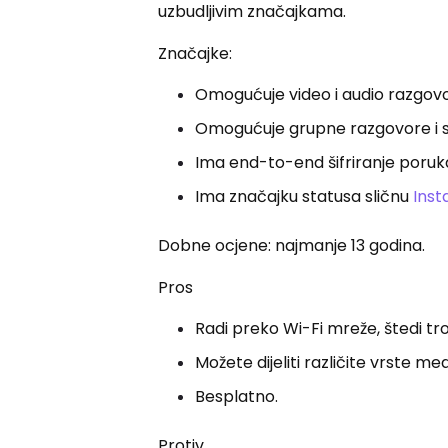
uzbudljivim značajkama.
Značajke:
Omogućuje video i audio razgov
Omogućuje grupne razgovore i se
Ima end-to-end šifriranje poruk
Ima značajku statusa sličnu
Ins
Dobne ocjene: najmanje 13 godina.
Pros
Radi preko Wi-Fi mreže, štedi t
Možete dijeliti različite vrste medi
Besplatno.
Protiv