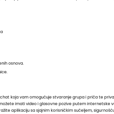
ka
enih osnova.
ice.
 chat koja vam omogućuje stvaranje grupa i priča te priv
 možete imati video i glasovne pozive putem internetske ve
žite aplikaciju sa sjajnim korisničkim sučeljem, sigurnošću