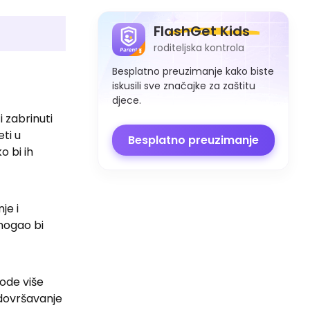
FlashGet Kids
roditeljska kontrola
Besplatno preuzimanje kako biste
iskusili sve značajke za zaštitu
djece.
 zabrinuti
ti u
Besplatno preuzimanje
o bi ih
je i
mogao bi
vode više
 dovršavanje