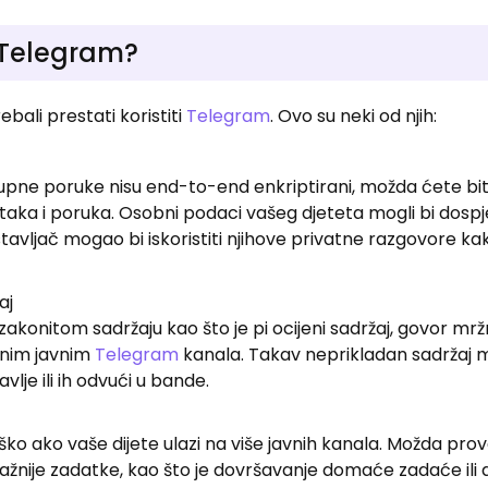
i Telegram?
ebali prestati koristiti
Telegram
. Ovo su neki od njih:
rupne poruke nisu end-to-end enkriptirani, možda ćete biti
taka i poruka. Osobni podaci vašeg djeteta mogli bi dospje
tavljač mogao bi iskoristiti njihove privatne razgovore kak
aj
zakonitom sadržaju kao što je pi ocijeni sadržaj, govor mržn
aznim javnim
Telegram
kanala. Takav neprikladan sadržaj 
lje ili ih odvući u bande.
ko ako vaše dijete ulazi na više javnih kanala. Možda pro
ažnije zadatke, kao što je dovršavanje domaće zadaće ili