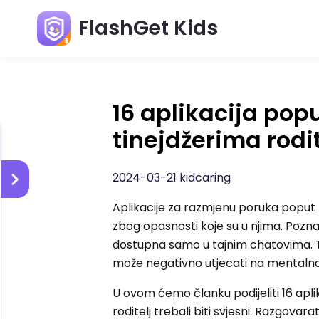
FlashGet Kids
16 aplikacija po
tinejdžerima rodite
2024-03-21 kidcaring
Aplikacije za razmjenu poruka poput T
zbog opasnosti koje su u njima. Pozn
dostupna samo u tajnim chatovima. To
može negativno utjecati na mentalno 
U ovom ćemo članku podijeliti 16 apli
roditelj trebali biti svjesni. Razgo