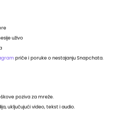
ore
sije uživo
a
tagram
priče i poruke o nestajanju Snapchata.
roškove poziva za mreže.
ja, uključujući video, tekst i audio.