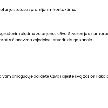
metanja statusa spremljenim kontaktima.
 ugrađenim alatima za prijenos uživo. Stvoren je s namjero
rati s članovima zajednice i stvoriti druge kanale.
a
 vam omogućuje da idete uživo i dijelite svoj zaslon kako b