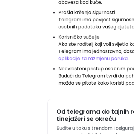
obaveza kod kuće.
Prošla kršenja sigurnosti
Telegram ima povijest sigurnosn
osobnih podataka vašeg djeteta. H
Korisničko sučelje
Ako ste roditelj koji voli svijetl
Telegram ima jednostavno, dosad
aplikacije za razmjenu poruka
.
Neovlašteni pristup osobnim p
Budući da Telegram tvrdi da pohr
možda se pitate kako koristi pod
Od telegrama do tajnih r
tinejdžeri se okreću
Budite u toku s trendom i osiguraj