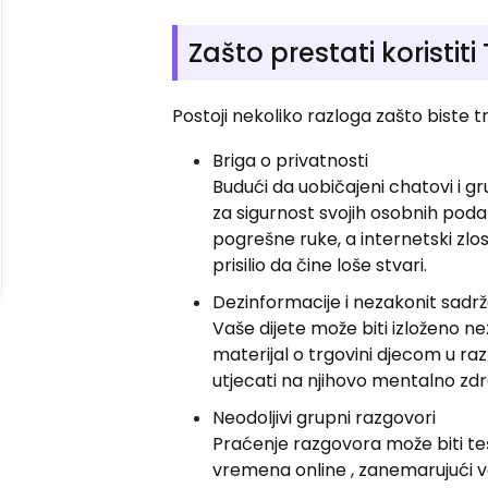
Zašto prestati koristit
Postoji nekoliko razloga zašto biste tr
Briga o privatnosti
Budući da uobičajeni chatovi i g
za sigurnost svojih osobnih poda
pogrešne ruke, a internetski zlos
prisilio da čine loše stvari.
Dezinformacije i nezakonit sadrž
Vaše dijete može biti izloženo ne
materijal o trgovini djecom u r
utjecati na njihovo mentalno zdrav
Neodoljivi grupni razgovori
Praćenje razgovora može biti teš
vremena online , zanemarujući v