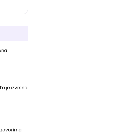
šena
To je izvrsna
zgovorima.