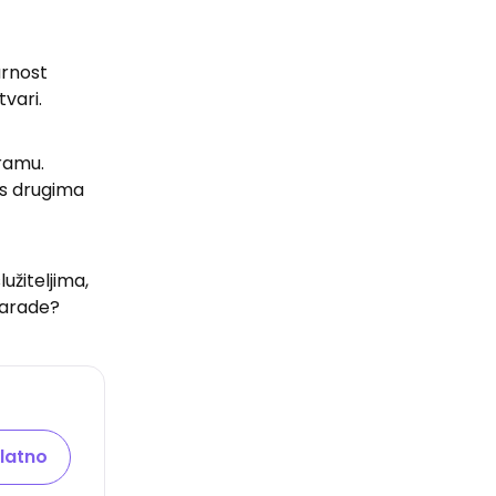
urnost
tvari.
gramu.
 s drugima
užiteljima,
zarade?
latno