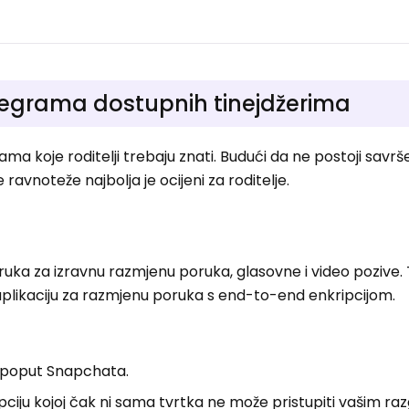
elegrama dostupnih tinejdžerima
ma koje roditelji trebaju znati. Budući da ne postoji savr
 ravnoteže najbolja je ocijeni za roditelje.
oruka za izravnu razmjenu poruka, glasovne i video pozive. 
aplikaciju za razmjenu poruka s end-to-end enkripcijom.
 poput Snapchata.
ciju kojoj čak ni sama tvrtka ne može pristupiti vašim ra