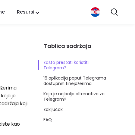
ne
Resursi
Tablica sadržaja
Zašto prestati koristiti
Telegram?
16 aplikacija poput Telegrama
dostupnih tinejdžerima
jdžerima
Koja je najbolja alternativa za
koja je
Telegram?
adržaja koji
Zaključak
FAQ
biste kao