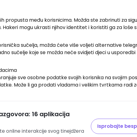
ih propusta među korisnicima. Možda ste zabrinuti za sig
akeri mogu ukrasti njihov identitet i koristiti ga za loše s
a korisnička sučelja, možda ćete više voljeti alternative tele
no sučelje koje se možda neće svidjeti djeci u usporedbi
odacima
anjuje sve osobne podatke svojih korisnika na svojim posl
atke. Može li ga prodati vladama i velikim tvrtkama radi 
azgovora: 16 aplikacija
Isprobajte besp
te online interakcije svog tinejdžera