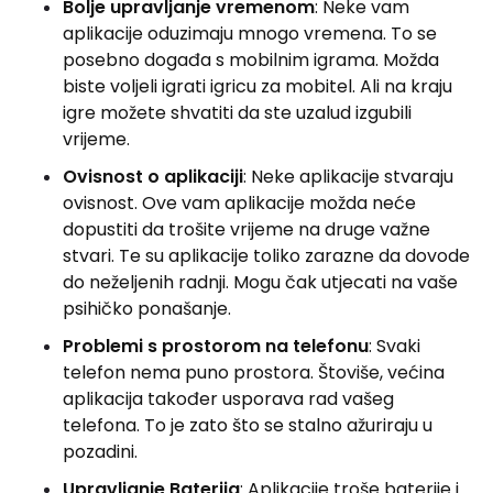
Bolje upravljanje vremenom
: Neke vam
aplikacije oduzimaju mnogo vremena. To se
posebno događa s mobilnim igrama. Možda
biste voljeli igrati igricu za mobitel. Ali na kraju
igre možete shvatiti da ste uzalud izgubili
vrijeme.
Ovisnost o aplikaciji
: Neke aplikacije stvaraju
ovisnost. Ove vam aplikacije možda neće
dopustiti da trošite vrijeme na druge važne
stvari. Te su aplikacije toliko zarazne da dovode
do neželjenih radnji. Mogu čak utjecati na vaše
psihičko ponašanje.
Problemi s prostorom na telefonu
: Svaki
telefon nema puno prostora. Štoviše, većina
aplikacija također usporava rad vašeg
telefona. To je zato što se stalno ažuriraju u
pozadini.
Upravljanje Baterija
: Aplikacije troše baterije i