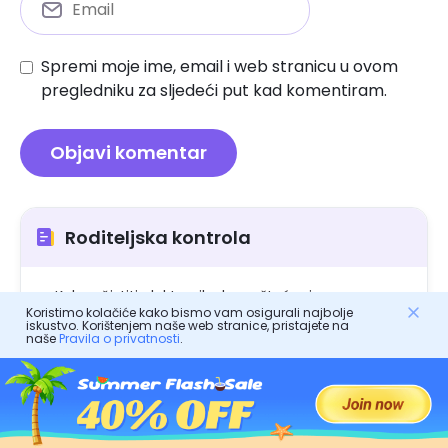
Spremi moje ime, email i web stranicu u ovom
pregledniku za sljedeći put kad komentiram.
Roditeljska kontrola
Kako očistiti elektroniku bez oštećenja
Koristimo kolačiće kako bismo vam osigurali najbolje
iskustvo. Korištenjem naše web stranice, pristajete na
Kako otključati iPhone bez prolaznog koda: vodič
naše
Pravila o privatnosti
.
roditelja
Kako riješiti problem s altserverom nije mogao
pronaći
Kako napraviti kombiniranu obiteljski rad: stručni
savjet za roditelje