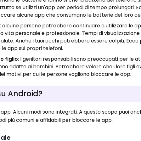
utto se utilizzi un'app per periodi di tempo prolungati. 
ccare alcune app che consumano le batterie del loro cel
e
: alcune persone potrebbero continuare a utilizzare le a
ro vita personale e professionale. Tempi di visualizzazione
lute. Anche i tuoi occhi potrebbero essere colpiti. Ecco
le app sui propri telefoni.
o figlio
: I genitori responsabili sono preoccupati per le att
ono adatte ai bambini. Potrebbero volere che i loro figli ev
ei motivi per cui le persone vogliono bloccare le app.
su Android?
 app. Alcuni modi sono integrati. A questo scopo puoi anch
odi più comuni e affidabili per bloccare le app.
tale