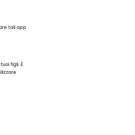
zare tali app
oi figli. È
tilizzare