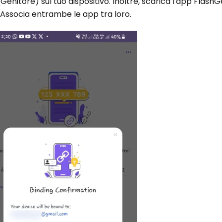
Genitore) sul tuo dispositivo. Inoltre, scarica l'app FlashG
o. Associa entrambe le app tra loro.