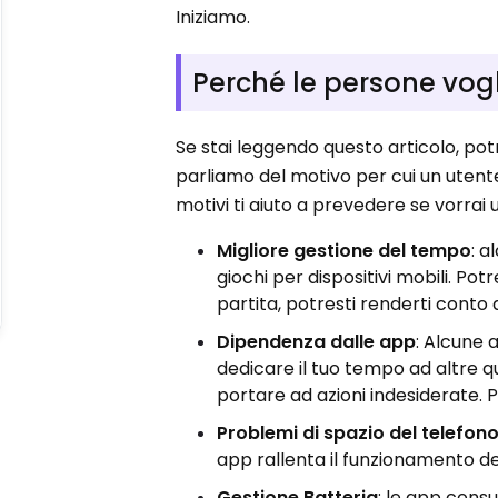
Iniziamo.
Perché le persone vog
Se stai leggendo questo articolo, pot
parliamo del motivo per cui un uten
motivi ti aiuto a prevedere se vorrai u
Migliore gestione del tempo
: 
giochi per dispositivi mobili. Pot
partita, potresti renderti conto
Dipendenza dalle app
: Alcune
dedicare il tuo tempo ad altre 
portare ad azioni indesiderate. 
Problemi di spazio del telefon
app rallenta il funzionamento d
Gestione Batteria
: le app consu