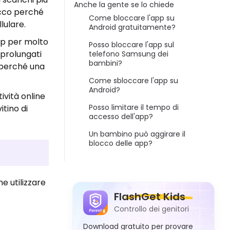
Anche la gente se lo chiede
Ecco perché
Come bloccare l'app su
lulare.
Android gratuitamente?
pp per molto
Posso bloccare l'app sul
 prolungati
telefono Samsung dei
bambini?
 perché una
Come sbloccare l'app su
Android?
ività online
Posso limitare il tempo di
itino di
accesso dell'app?
Un bambino può aggirare il
blocco delle app?
e utilizzare
FlashGet Kids
Controllo dei genitori
Download gratuito per provare