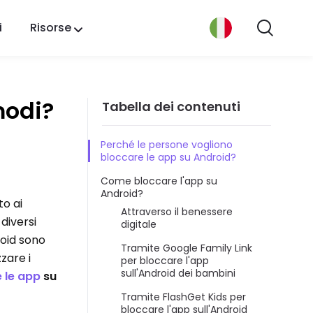
i
Risorse
modi?
Tabella dei contenuti
Perché le persone vogliono
bloccare le app su Android?
Come bloccare l'app su
Android?
to ai
Attraverso il benessere
diversi
digitale
roid sono
Tramite Google Family Link
zare i
per bloccare l'app
sull'Android dei bambini
 le app
su
Tramite FlashGet Kids per
bloccare l'app sull'Android