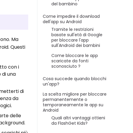
del bambino
Come impedire il download
dell'app su Android
Tramite le restrizioni
basate sull'età di Google
efono. Ma
per bloccare l'app
sull'Android dei bambini
oid. Questi
Come bloccare le app
scaricate da fonti
sconosciuto ?
to con i
e di una
Cosa succede quando blocchi
un'app?
etterti di
La scelta migliore per bloccare
denza da
permanentemente o
temporaneamente le app su
ogici.
Android
arte delle
Quali altri vantaggi ottieni
background.
da FlashGet Kids?
 scarichi più