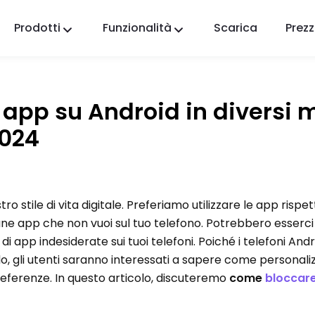
Prodotti
Funzionalità
Scarica
Prezz
FlashGet Kids
Un'app di controllo parentale premurosa per
tutti.
app su Android in diversi 
FlashGet Finder
024
La sicurezza antifurto del tuo telefono, la nostra
responsabilità.
 stile di vita digitale. Preferiamo utilizzare le app rispet
lcune app che non vuoi sul tuo telefono. Potrebbero esserci 
 di app indesiderate sui tuoi telefoni. Poiché i telefoni And
do, gli utenti saranno interessati a sapere come personaliz
preferenze. In questo articolo, discuteremo
come
bloccare