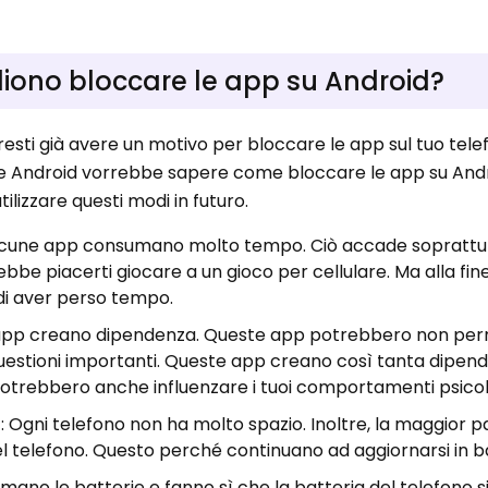
liono bloccare le app su Android?
resti già avere un motivo per bloccare le app sul tuo tel
te Android vorrebbe sapere come bloccare le app su Andr
tilizzare questi modi in futuro.
alcune app consumano molto tempo. Ciò accade soprattut
rebbe piacerti giocare a un gioco per cellulare. Ma alla fin
 di aver perso tempo.
 app creano dipendenza. Queste app potrebbero non perm
questioni importanti. Queste app creano così tanta dipen
Potrebbero anche influenzare i tuoi comportamenti psicol
o
: Ogni telefono non ha molto spazio. Inoltre, la maggior p
el telefono. Questo perché continuano ad aggiornarsi in 
mano le batterie e fanno sì che la batteria del telefono si