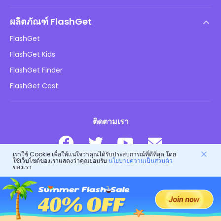
ข้อตกลงสิทธิ์การใช้งานสำหรับผู้ใช้ปลายทาง
ศูนย์ช่วยเหลือ
นโยบาย DMCA
ผลิตภัณฑ์ FlashGet
วิธี
นโยบายความเป็นส่วนตัว
FlashGet
บล็อก
FlashGet Kids
นโยบายการโฆษณา
ความปลอดภัยของเด็กออนไลน์
FlashGet Finder
อย่าขายข้อมูลของฉัน
ดาวน์โหลด
FlashGet Cast
ติดตามเรา
เราใช้ Cookie เพื่อให้แน่ใจว่าคุณได้รับประสบการณ์ที่ดีที่สุด โดย
ใช้เว็บไซต์ของเราแสดงว่าคุณยอมรับ
นโยบายความเป็นส่วนตัว
ของเรา
© 2026 Hong Kong FlashGet Network Technology Co., Ltd.