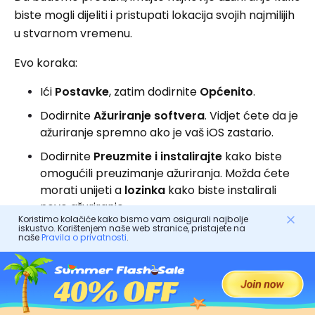
biste mogli dijeliti i pristupati lokacija svojih najmilijih
u stvarnom vremenu.
Evo koraka:
Ići
Postavke
, zatim dodirnite
Općenito
.
Dodirnite
Ažuriranje softvera
. Vidjet ćete da je
ažuriranje spremno ako je vaš iOS zastario.
Dodirnite
Preuzmite i instalirajte
kako biste
omogućili preuzimanje ažuriranja. Možda ćete
morati unijeti a
lozinka
kako biste instalirali
novo ažuriranje.
Koristimo kolačiće kako bismo vam osigurali najbolje
iskustvo. Korištenjem naše web stranice, pristajete na
naše
Pravila o privatnosti
.