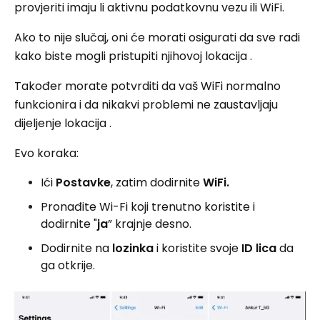
provjeriti imaju li aktivnu podatkovnu vezu ili WiFi.
Ako to nije slučaj, oni će morati osigurati da sve radi
kako biste mogli pristupiti njihovoj lokacija .
Također morate potvrditi da vaš WiFi normalno
funkcionira i da nikakvi problemi ne zaustavljaju
dijeljenje lokacija .
Evo koraka:
Ići
Postavke
, zatim dodirnite
WiFi.
Pronađite Wi-Fi koji trenutno koristite i
dodirnite "
ja
” krajnje desno.
Dodirnite na
lozinka
i koristite svoje
ID lica
da
ga otkrije.