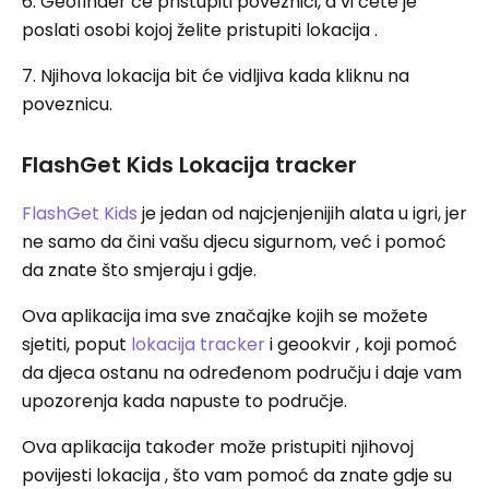
6. Geofinder će pristupiti poveznici, a vi ćete je
poslati osobi kojoj želite pristupiti lokacija .
7. Njihova lokacija bit će vidljiva kada kliknu na
poveznicu.
FlashGet Kids Lokacija tracker
FlashGet Kids
je jedan od najcjenjenijih alata u igri, jer
ne samo da čini vašu djecu sigurnom, već i pomoć
da znate što smjeraju i gdje.
Ova aplikacija ima sve značajke kojih se možete
sjetiti, poput
lokacija tracker
i geookvir , koji pomoć
da djeca ostanu na određenom području i daje vam
upozorenja kada napuste to područje.
Ova aplikacija također može pristupiti njihovoj
povijesti lokacija , što vam pomoć da znate gdje su