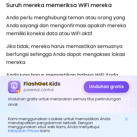
Suruh mereka memeriksa WiFi mereka
Anda perlu menghubungi teman atau orang yang
Anda sayangi dan mengonfirmasi apakah mereka
memiliki koneksi data atau WiFi aktif.
Jika tidak, mereka harus memastikan semuanya
berfungsi sehingga Anda dapat mengakses lokasi
mereka.
Anda juga harus memastikan bahwa WiFi Anda
berfungsi normal dan tidak ada hambatan yang
FlashGet Kids
Unduhan gratis
parental control
berhenti berbagi lokasi .
Unduhan gratis untuk merasakan semua fitur perlindungan
Berikut langkah-langkahnya:
anak.
Pergi ke
Pengaturan
, lalu ketuk
Wifi.
Kami menggunakan cookies untuk memastikan Anda
mendapatkan pengalaman terbaik. Dengan
Temukan Wi-Fi yang sedang Anda gunakan
menggunakan situs web kami, Anda menyetujui
Kebijakan Privasi
kami.
dan ketuk tombol “
Saya
simbol ” di paling