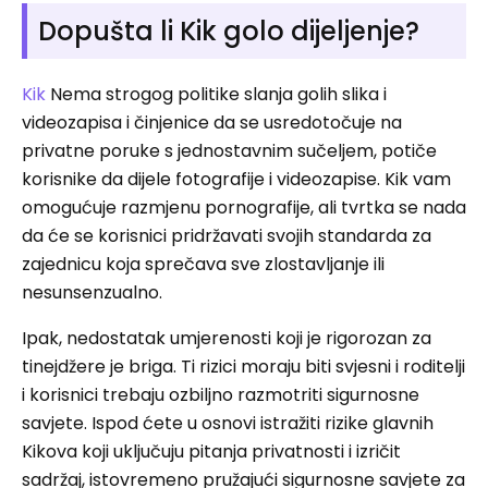
Dopušta li Kik golo dijeljenje?
Kik
Nema strogog politike slanja golih slika i
videozapisa i činjenice da se usredotočuje na
privatne poruke s jednostavnim sučeljem, potiče
korisnike da dijele fotografije i videozapise. Kik vam
omogućuje razmjenu pornografije, ali tvrtka se nada
da će se korisnici pridržavati svojih standarda za
zajednicu koja sprečava sve zlostavljanje ili
nesunsenzualno.
Ipak, nedostatak umjerenosti koji je rigorozan za
tinejdžere je briga. Ti rizici moraju biti svjesni i roditelji
i korisnici trebaju ozbiljno razmotriti sigurnosne
savjete. Ispod ćete u osnovi istražiti rizike glavnih
Kikova koji uključuju pitanja privatnosti i izričit
sadržaj, istovremeno pružajući sigurnosne savjete za