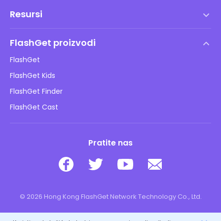
Uvjeti korištenja
Resursi
Ugovor o licenci za krajnjeg korisnika
Centar za pomoć
DMCA politika
FlashGet proizvodi
Kako
Pravila o privatnosti
FlashGet
Blog
FlashGet Kids
Pravila oglašavanja
Sigurnost djece online
FlashGet Finder
Ne prodajte moje informacije
Preuzimanje
FlashGet Cast
Pratite nas
© 2026 Hong Kong FlashGet Network Technology Co., Ltd.