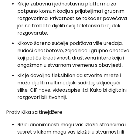
Kik je zabavna i jednostavna platforma za
potpuno komunikaciju s prijateljima i grupnim
razgovorima. Privatnost se također povećava
jer ne trebate dijeliti svoj telefonski broj dok
razgovarate.
Kikovo šareno sučelje podržava više uređaja,
nudeći chatbotove, zajednice i grupne chatove
koji potiču kreativnost, društvenu interakciju i
angažman u stvarnom vremenu s obavijesti .
Kik je dovoljno fleksibilan da stvorite mreže i
može dijeliti multimedijski sadržaj, uključujući
slike, GIF -ove, videozapise itd. Kako bi digitalni
razgovori bili živahniji.
Protiv Kika za tinejdžere
Rizici anonimnosti mogu vas izložiti strancima i
susret s kikom mogu vas izložiti u stvarnosti ili