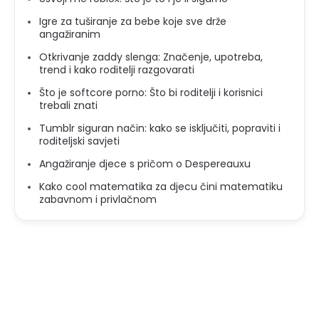
Igre za tuširanje za bebe koje sve drže
angažiranim
Otkrivanje zaddy slenga: Značenje, upotreba,
trend i kako roditelji razgovarati
Što je softcore porno: Što bi roditelji i korisnici
trebali znati
Tumblr siguran način: kako se isključiti, popraviti i
roditeljski savjeti
Angažiranje djece s pričom o Despereauxu
Kako cool matematika za djecu čini matematiku
zabavnom i privlačnom