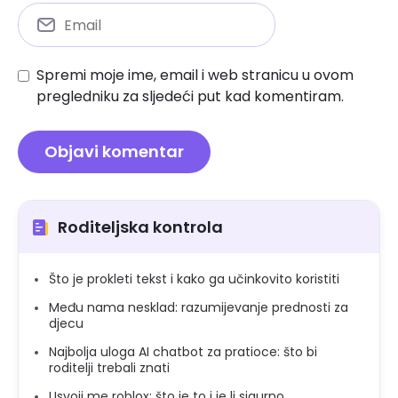
Spremi moje ime, email i web stranicu u ovom
pregledniku za sljedeći put kad komentiram.
Roditeljska kontrola
Što je prokleti tekst i kako ga učinkovito koristiti
Među nama nesklad: razumijevanje prednosti za
djecu
Najbolja uloga AI chatbot za pratioce: što bi
roditelji trebali znati
Usvoji me roblox: što je to i je li sigurno