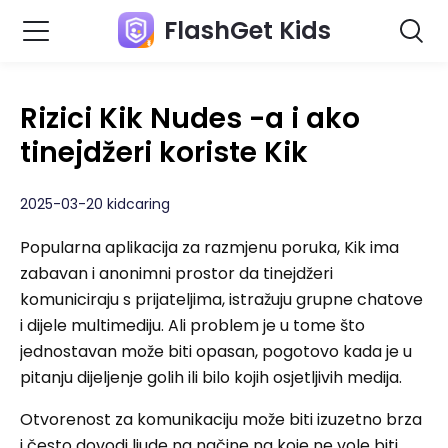
FlashGet Kids
Rizici Kik Nudes -a i ako
tinejdžeri koriste Kik
2025-03-20 kidcaring
Popularna aplikacija za razmjenu poruka, Kik ima
zabavan i anonimni prostor da tinejdžeri
komuniciraju s prijateljima, istražuju grupne chatove
i dijele multimediju. Ali problem je u tome što
jednostavan može biti opasan, pogotovo kada je u
pitanju dijeljenje golih ili bilo kojih osjetljivih medija.
Otvorenost za komunikaciju može biti izuzetno brza
i često dovodi ljude na načine na koje ne vole biti