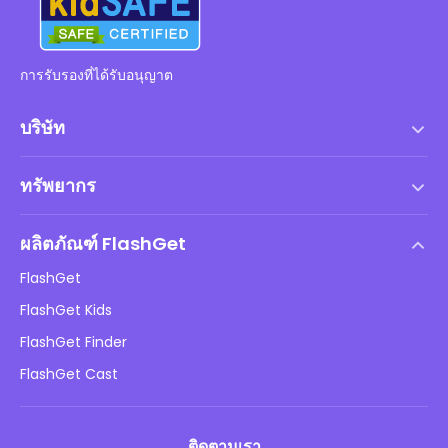
การรับรองที่ได้รับอนุญาต
บริษัท
เงื่อนไขการให้บริการ
ทรัพยากร
ข้อตกลงสิทธิ์การใช้งานสำหรับผู้ใช้ปลายทาง
ศูนย์ช่วยเหลือ
นโยบาย DMCA
ผลิตภัณฑ์ FlashGet
วิธี
นโยบายความเป็นส่วนตัว
FlashGet
บล็อก
FlashGet Kids
นโยบายการโฆษณา
ความปลอดภัยของเด็กออนไลน์
FlashGet Finder
อย่าขายข้อมูลของฉัน
ดาวน์โหลด
FlashGet Cast
ติดตามเรา