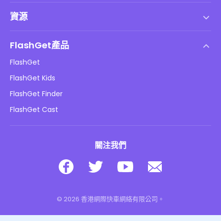
服務條款
資源
最終用戶許可協議
幫助中心
DMCA 政策
FlashGet產品
如何
隱私政策
FlashGet
部落格
FlashGet Kids
廣告政策
兒童在線安全
FlashGet Finder
不要出售我的資訊
下載
FlashGet Cast
關注我們
© 2026 香港網際快車網絡有限公司。