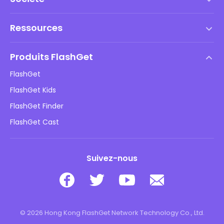
Conditions d'utilisation
Ressources
Contrat de Licence Utilisateur Final
Centre d'aide
Politique DMCA
Produits FlashGet
Comment faire
Politique de confidentialité
FlashGet
Blog
FlashGet Kids
Politiques publicitaires
Sécurité des enfants en ligne
FlashGet Finder
Ne vendez pas mes informations
Télécharger
FlashGet Cast
Suivez-nous
© 2026 Hong Kong FlashGet Network Technology Co., Ltd.