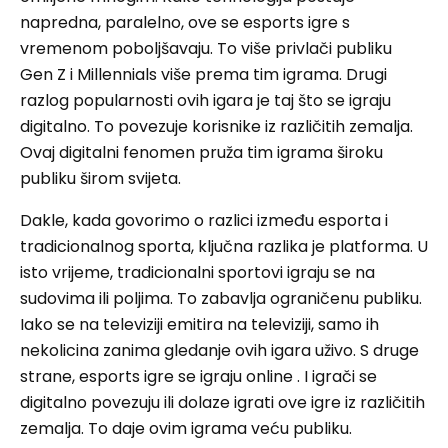
napredna, paralelno, ove se esports igre s
vremenom poboljšavaju. To više privlači publiku
Gen Z i Millennials više prema tim igrama. Drugi
razlog popularnosti ovih igara je taj što se igraju
digitalno. To povezuje korisnike iz različitih zemalja.
Ovaj digitalni fenomen pruža tim igrama široku
publiku širom svijeta.
Dakle, kada govorimo o razlici između esporta i
tradicionalnog sporta, ključna razlika je platforma. U
isto vrijeme, tradicionalni sportovi igraju se na
sudovima ili poljima. To zabavlja ograničenu publiku.
Iako se na televiziji emitira na televiziji, samo ih
nekolicina zanima gledanje ovih igara uživo. S druge
strane, esports igre se igraju online . I igrači se
digitalno povezuju ili dolaze igrati ove igre iz različitih
zemalja. To daje ovim igrama veću publiku.