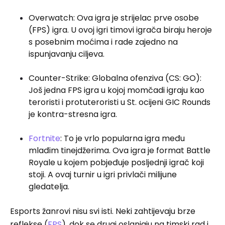
Overwatch: Ova igra je strijelac prve osobe
(FPS)
igra. U ovoj igri timovi igrača biraju heroje
s posebnim moćima i rade zajedno na
ispunjavanju ciljeva.
Counter-Strike: Globalna ofenziva (CS: GO):
Još jedna FPS igra u kojoj momčadi igraju kao
teroristi i protuteroristi u St. ocijeni GIC Rounds
je kontra-stresna igra.
Fortnite
: To je vrlo popularna igra među
mlađim tinejdžerima. Ova igra je format Battle
Royale u kojem pobjeđuje posljednji igrač koji
stoji. A ovaj turnir u igri privlači milijune
gledatelja.
Esports žanrovi nisu svi isti. Neki zahtijevaju brze
reflekse (
FPS
), dok se drugi oslanjaju na timski rad i