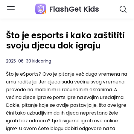
FlashGet Kids
Što je esports i kako zaštititi
svoju djecu dok igraju
2025-06-30 kidcaring
Što je eSports? Ovo je pitanje već dugo vremena na
umu roditelja. Jer djeca sada većinu svog vremena
provode na mobilnim ili računalnim ekranima. A
većina djece igra eSports igre na svojim uređajima.
Dakle, pitanje koje se ovdje postavlja je, što ove igre
čini tako uzbudljivim da ih djeca neprestano žele
igrati bez odmora? I je li sigurno igrati ove online
igre? U ovom ćete blogu dobiti odgovore na ta