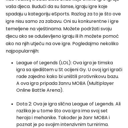
vaša djeca. Budući da su šanse, igraju igre koje
spadaju u kategoriju eSports. Razlog za to je što ove
igre nisu samo za zabavu. Oni su konkurentne i igre
temeljene na vještinama. Možete podržati svoju
djecu ako se oduševljeno igraju ili ih možete pomoć
ako na njih utječu na ove igre. Pogledajmo nekoliko
najpopularnijih:
League of Legends (LOL): Ova igra je timska
igra sa sjedištem u St ocijeni Gy. U ovoj igri igrači
rade zajedno kako bi uništili protivnikovu bazu.
A ova igra pripada žanru MOBA (Multiplayer
Online Battle Arena).
Dota 2: Ova je igra slična League of Legends. Ali
razlika je u tome što ova igra ima svoj set
heroja i mehanike. Također je žanr MOBA i
poznat je po svojim intenzivnim turnirima.