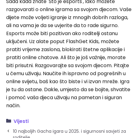
Sada kada znate 'Što je esports', lako možete
razgovarati o online igrama sa svojom djecom. Vaše
dijete može voljeti igranje iz mnogih dobrih razloga,
ali na vama je da se uvjerite da to rade sigurno.
Esports može biti pozitivan ako roditelji ostanu
uključeni. Uz alate poput FlashGet Kids, možete
pratiti vrijeme zaslona, ​​blokirati štetne aplikacije i
pratiti online chatove. Ali što je još važnije, morate
biti prisutni. Razgovarajte sa svojom djecom. Pitajte
u čemu uživaju. Naučite ih ispravno od pogrešnih u
online svijetu, baš kao što biste i vi izvan mreže. Igra
je tu da ostane. Dakle, umjesto da se bojite, shvatite
i pomoć vaša djeca uživaju na pametan i siguran
način.
Vijesti
10 najboljih Gacha igara u 2025. i sigurnosni savjeti za
roditelje