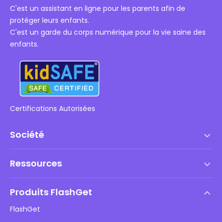
C'est un assistant en ligne pour les parents afin de
protéger leurs enfants.
C'est un garde du corps numérique pour la vie saine des
enfants.
Certifications Autorisées
Société
Conditions d'utilisation
Ressources
Contrat de Licence Utilisateur Final
Centre d'aide
Politique DMCA
Produits FlashGet
Comment faire
Politique de confidentialité
FlashGet
Blog