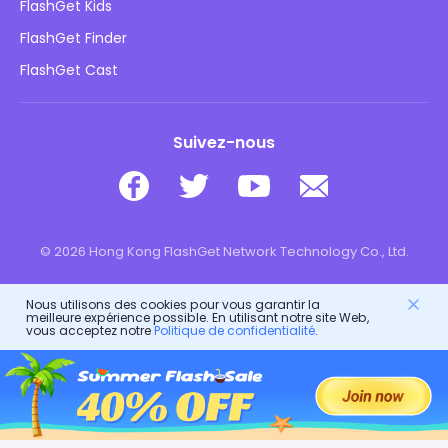
FlashGet Kids
Politiques publicitaires
Sécurité des enfants en ligne
FlashGet Finder
Ne vendez pas mes informations
Télécharger
FlashGet Cast
Suivez-nous
© 2026 Hong Kong FlashGet Network Technology Co., Ltd.
Nous utilisons des cookies pour vous garantir la
meilleure expérience possible. En utilisant notre site Web,
vous acceptez notre
Politique de confidentialité
.