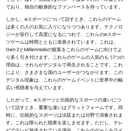
ており、独自の献身的なファンベースを持っています。
しかし、eスポーツについて話すとき、これらのゲーム
は多くの人のお気に入りになりつつあります。テクノロ
ジーが並行して高度になるにつれて、これらのeスポー
ツゲームは時間とともに改善されています。これは、
Gen ZとMillennialsの観客をこれらのゲームに向けてよ
り多く引き付けます。これらのゲームの人気のもう1つの
理由は、それらがデジタルで再生されることです。これ
により、さまざまな国のユーザーがつながります。この
デジタル現象は、これらのゲームイベントに世界中の幅
広い視聴者を与えています。
したがって、eスポーツと伝統的なスポーツの違いにつ
いて話すとき、重要な違いはプラットフォームです。同
時に、伝統的なスポーツは法廷または分野で演奏されま
す。これは限られた聴衆を楽しませます。ただし、テレ
ビでテレビ放送されている場合、これらのゲームをライ