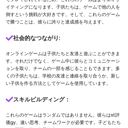
イティングになります。子供たちは、ゲームで他の人を
倒すという挑戦が大好きです。そして、これらのゲーム
で勝つことは、彼らに誇りと達成感を与えます。
社会的なつながり:
オンラインゲームは子供たちと友達と遊ぶことができま
す。それだけでなく、ゲーム中に彼らとコミュニケーシ
ョンを取り、チームの一部を感じることもできます。多
くの子供たちは、学校の友達と連絡を取り合うか、新し
い子供を作る方法としてゲームを使用しています。
スキルビルディング：
これらのゲームはランダムではありません。彼らはst評
価gy、速い思考、チームワークが必要です。子どもたち