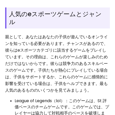
人気のeスポーツゲームとジャン
ル
親として、あなたはあなたの子供が遊んでいるオンライ
ンを知っている必要があります。チャンスがあるので、
彼らはeスポーツカテゴリに該当するゲームをプレイし
ています。その理由は、これらのゲームが楽しみのため
だけではないからです。彼らは競争力のあるスキルベー
スのゲームです。子供たちが熱心にプレイしている場合
は、子供をサポートするか、これらのゲームに感情的に
影響を受けている場合は、子供をヘルプできます。最も
人気のあるもののいくつかを見てみましょう。
League of Legends（lol）：このゲームは、St 評
価ベースのチームゲームです。このゲームでは、プ
レイヤーは協力して対戦相手のベースを破壊しま