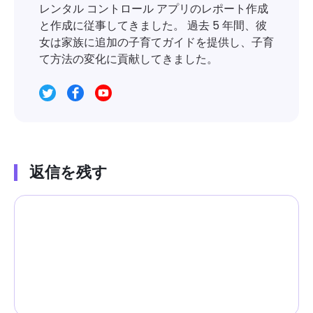
レンタル コントロール アプリのレポート作成
と作成に従事してきました。 過去 5 年間、彼
女は家族に追加の子育てガイドを提供し、子育
て方法の変化に貢献してきました。
返信を残す