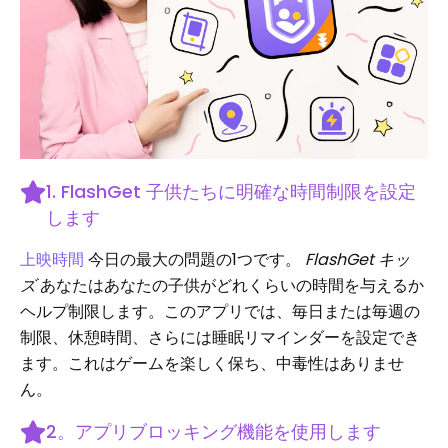
1. FlashGet 子供たちに明確な時間制限を設定
します
上映時間
今日の最大の問題の1つです。
FlashGet キッ
ズ
あなたはあなたの子供がどれくらいの時間を与えるか
ヘルプ制限します。このアプリでは、毎日または毎週の
制限、休憩時間、さらには睡眠リマインダーを設定でき
ます。これはゲームを楽しく保ち、中毒性はありませ
ん。
2。アプリブロッキング機能を使用します