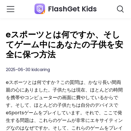
FlashGet Kids
eスポーツとは何ですか、そし
てゲーム中にあなたの子供を安
全に保つ方法
2025-06-30 kidcaring
eスポーツとは何ですか？この質問は、かなり長い間両
親の心にありました。子供たちは現在、ほとんどの時間
を携帯やコンピューターの画面に費やしているからで
す。そして、ほとんどの子供たちは自分のデバイスで
eSportsゲームをプレイしています。それで、ここで発
生する問題は、これらのゲームが非常にエキサイティン
グなのはなぜですか。そして、これらのゲームをプレイ