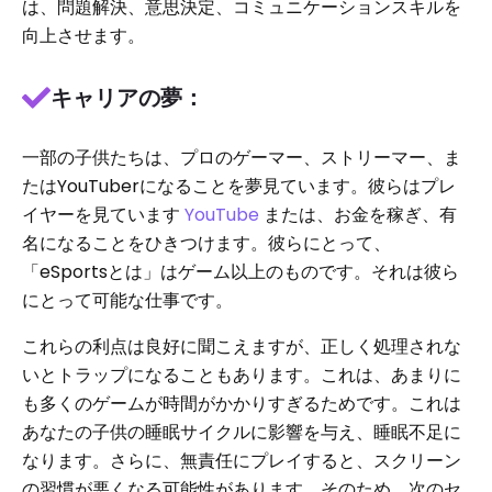
は、問題解決、意思決定、コミュニケーションスキルを
向上させます。
キャリアの夢：
一部の子供たちは、プロのゲーマー、ストリーマー、ま
たはYouTuberになることを夢見ています。彼らはプレ
イヤーを見ています
YouTube
または、お金を稼ぎ、有
名になることをひきつけます。彼らにとって、
「eSportsとは」はゲーム以上のものです。それは彼ら
にとって可能な仕事です。
これらの利点は良好に聞こえますが、正しく処理されな
いとトラップになることもあります。これは、あまりに
も多くのゲームが時間がかかりすぎるためです。これは
あなたの子供の睡眠サイクルに影響を与え、睡眠不足に
なります。さらに、無責任にプレイすると、スクリーン
の習慣が悪くなる可能性があります。そのため、次のセ