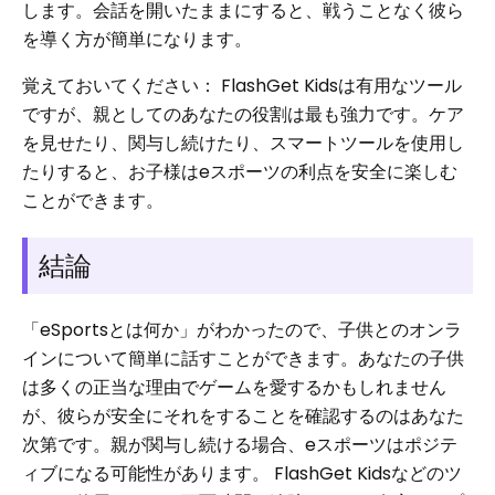
します。会話を開いたままにすると、戦うことなく彼ら
を導く方が簡単になります。
覚えておいてください： FlashGet Kidsは有用なツール
ですが、親としてのあなたの役割は最も強力です。ケア
を見せたり、関与し続けたり、スマートツールを使用し
たりすると、お子様はeスポーツの利点を安全に楽しむ
ことができます。
結論
「eSportsとは何か」がわかったので、子供とのオンラ
インについて簡単に話すことができます。あなたの子供
は多くの正当な理由でゲームを愛するかもしれません
が、彼らが安全にそれをすることを確認するのはあなた
次第です。親が関与し続ける場合、eスポーツはポジテ
ィブになる可能性があります。 FlashGet Kidsなどのツ