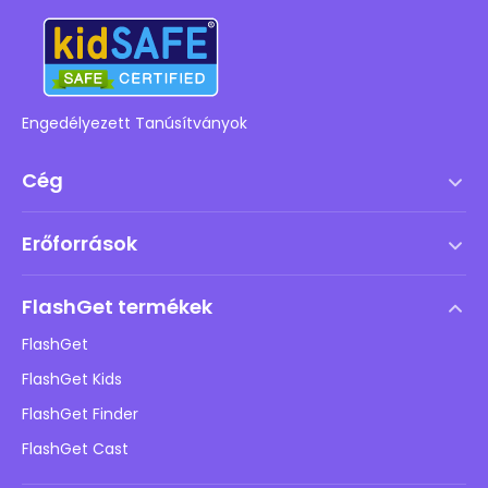
Engedélyezett Tanúsítványok
Cég
Szolgáltatási feltételek
Erőforrások
Végfelhasználói licencszerződés
Súgóközpont
DMCA irányelv
FlashGet termékek
Hogyan
Adatvédelmi irányelvek
FlashGet
Blog
FlashGet Kids
Hirdetési irányelvek
Gyermekek online biztonsága
FlashGet Finder
Ne adja el az adataimat
Letöltés
FlashGet Cast