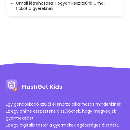
Gmail létrehozása: Hogyan készítsünk Gmail -
fiókot a gyereknek
FlashGet Kids
Egy gondoskodó szülői ellenőrző alkalmazás mindenkinek!
Ez egy online asszisztens a szülőknek, hogy megvédjék
gyermekeiket.
Ez egy digitális testőr a gyermekek egészséges életéért.