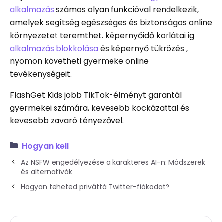
alkalmazás
számos olyan funkcióval rendelkezik,
amelyek segítség egészséges és biztonságos online
környezetet teremthet. képernyőidő korlátai ig
alkalmazás blokkolása
és képernyő tükrözés ,
nyomon követheti gyermeke online
tevékenységeit.
FlashGet Kids jobb TikTok-élményt garantál
gyermekei számára, kevesebb kockázattal és
kevesebb zavaró tényezővel.
Hogyan kell
Az NSFW engedélyezése a karakteres AI-n: Módszerek
és alternatívák
Hogyan teheted priváttá Twitter-fiókodat?