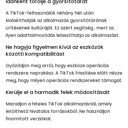
Időnként törölje a gyorsítótárat
A TikTok-felhasználók néhány hét után
kialakíthatják az alkalmazás gyorsítótárának
ürítésének kultúráját. Ez azért segítség , mert az
ilyen adathalmozódás lelassíthatja az alkalmazást.
Ne hagyja figyelmen kívül az eszközök
közötti kompatibilitást
Győződjön meg arról, hogy eszköze operációs
rendszere naprakész. A TikTok frissítése előtt nézze
meg, hogy milyen operációs rendszereket támogat.
Kerülje el a harmadik felek módosításait
Maradjon a hiteles TikTok alkalmazásnál, amely
letölthető hivatalos forrásokból. Ne használjon
finomított verziókat.