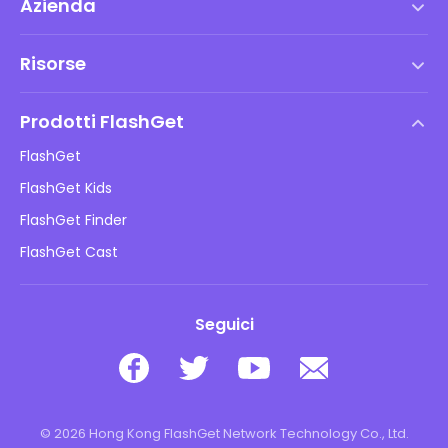
Azienda
Termini di servizio
Risorse
Contratto di Licenza con l'Utente Finale
Centro assistenza
Politica DMCA
Prodotti FlashGet
Come fare
Informativa sulla privacy
FlashGet
Blog
FlashGet Kids
Politiche pubblicitarie
Sicurezza online dei bambini
FlashGet Finder
Non vendere le mie informazioni
Scarica
FlashGet Cast
Seguici
© 2026 Hong Kong FlashGet Network Technology Co., Ltd.