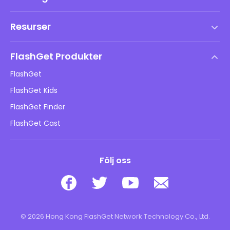
Användarvillkor
Resurser
Slutanvändarlicensavtal
Hjälpcenter
DMCA-policy
FlashGet Produkter
Hur man
Integritetspolicy
FlashGet
Blogg
FlashGet Kids
Reklampolicyer
Barns onlinesäkerhet
FlashGet Finder
Sälj inte min information
Ladda ner
FlashGet Cast
Följ oss
© 2026 Hong Kong FlashGet Network Technology Co., Ltd.