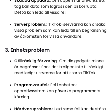
Skadad appdata
.: Om appen har använts ett
tag kan data som lagras i den bli korrupta.
Detta kan leda till vissa fel.
Serverproblem.:
TikTok-servrarna kan orsaka
vissa problem som kan leda till en begränsning
av åtkomsten för vissa användare.
3. Enhetsproblem
Otillräcklig förvaring
.: Om din gadgets minne
är begränsat finns det troligen inte tillräckligt
med ledigt utrymme för att starta TikTok.
Programvarufel.:
Fel i enhetens
operativsystem kan påverka programmets
körning.
Hårdvaruproblem.:
I extrema fall kan du stöta