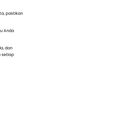
a, pastikan
au Anda
da, dan
 setiap