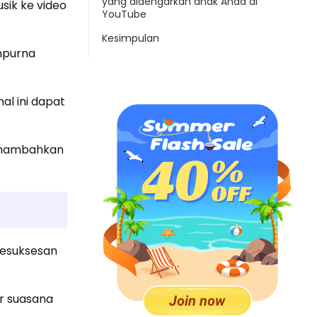
yang didengarkan anak Anda di
ik ke video
YouTube
Kesimpulan
mpurna
l ini dapat
menambahkan
kesuksesan
r suasana