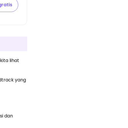
ratis
ta lihat
dtrack yang
si dan