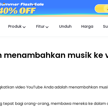
Produk
Fitur
Unduh
Harga
Su
FlashGet Kids
Aplikasi Kontrol Orang Tua yang Peduli untuk
Semua.
n menambahkan musik ke 
FlashGet Finder
Keamanan anti-pencurian ponsel Anda,
tanggung jawab kami.
ingkatkan video YouTube Anda adalah menambahkan musi
ng tepat bagi orang-orang, membawa mereka ke dalam c