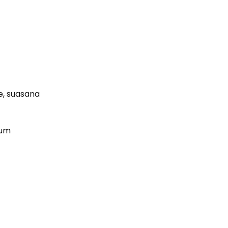
e, suasana
lum