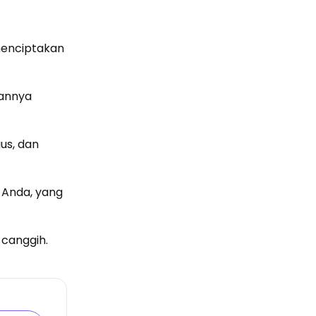
menciptakan
kannya
us, dan
 Anda, yang
 canggih.