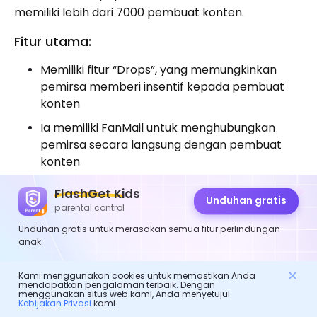
memiliki lebih dari 7000 pembuat konten.
Fitur utama:
Memiliki fitur “Drops”, yang memungkinkan
pemirsa memberi insentif kepada pembuat
konten
Ia memiliki FanMail untuk menghubungkan
pemirsa secara langsung dengan pembuat
konten
Ini telah membayar langganan ke pembuat
FlashGet Kids
Unduhan gratis
dukungan bantuan .
parental control
Unduhan gratis untuk merasakan semua fitur perlindungan
Triller
anak.
Triller adalah aplikasi video yang berfokus pada
Kami menggunakan cookies untuk memastikan Anda
mendapatkan pengalaman terbaik. Dengan
musik yang memungkinkan pengguna membuat
menggunakan situs web kami, Anda menyetujui
Kebijakan Privasi
kami.
video yang terlihat profesional dengan bantuan AI.