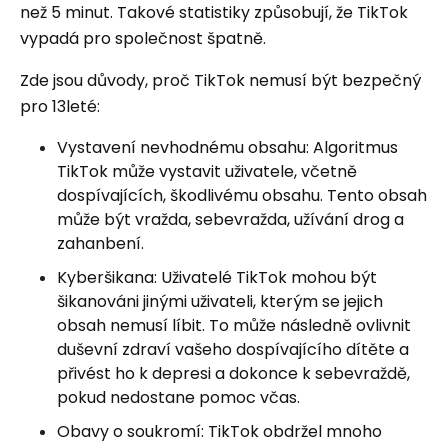
než 5 minut. Takové statistiky způsobují, že TikTok
vypadá pro společnost špatně.
Zde jsou důvody, proč TikTok nemusí být bezpečný
pro 13leté:
Vystavení nevhodnému obsahu: Algoritmus
TikTok může vystavit uživatele, včetně
dospívajících, škodlivému obsahu. Tento obsah
může být vražda, sebevražda, užívání drog a
zahanbení.
Kyberšikana: Uživatelé TikTok mohou být
šikanováni jinými uživateli, kterým se jejich
obsah nemusí líbit. To může následně ovlivnit
duševní zdraví vašeho dospívajícího dítěte a
přivést ho k depresi a dokonce k sebevraždě,
pokud nedostane pomoc včas.
Obavy o soukromí: TikTok obdržel mnoho