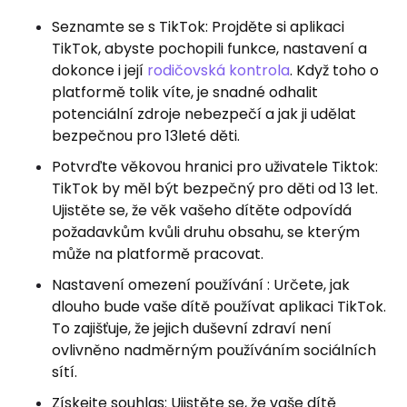
Seznamte se s TikTok: Projděte si aplikaci
TikTok, abyste pochopili funkce, nastavení a
dokonce i její
rodičovská kontrola
. Když toho o
platformě tolik víte, je snadné odhalit
potenciální zdroje nebezpečí a jak ji udělat
bezpečnou pro 13leté děti.
Potvrďte věkovou hranici pro uživatele Tiktok:
TikTok by měl být bezpečný pro děti od 13 let.
Ujistěte se, že věk vašeho dítěte odpovídá
požadavkům kvůli druhu obsahu, se kterým
může na platformě pracovat.
Nastavení omezení používání : Určete, jak
dlouho bude vaše dítě používat aplikaci TikTok.
To zajišťuje, že jejich duševní zdraví není
ovlivněno nadměrným používáním sociálních
sítí.
Získejte souhlas: Ujistěte se, že vaše dítě