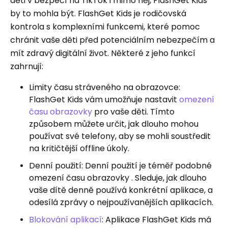
děti v bezpečí na TikTok i mimo něj, FlashGet Kids
by to mohla být. FlashGet Kids je rodičovská
kontrola s komplexními funkcemi, které pomoc
chránit vaše děti před potenciálním nebezpečím a
mít zdravý digitální život. Některé z jeho funkcí
zahrnují:
Limity času stráveného na obrazovce:
FlashGet Kids vám umožňuje nastavit
omezení
času obrazovky
pro vaše děti. Tímto
způsobem můžete určit, jak dlouho mohou
používat své telefony, aby se mohli soustředit
na kritičtější offline úkoly.
Denní použití: Denní použití je téměř podobné
omezení času obrazovky . Sleduje, jak dlouho
vaše dítě denně používá konkrétní aplikace, a
odesílá zprávy o nejpoužívanějších aplikacích.
Blokování aplikací
: Aplikace FlashGet Kids má