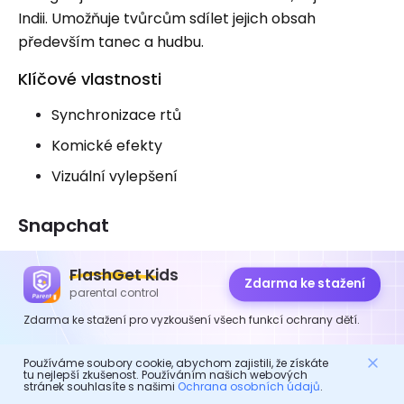
Indii. Umožňuje tvůrcům sdílet jejich obsah
především tanec a hudbu.
Klíčové vlastnosti
Synchronizace rtů
Komické efekty
Vizuální vylepšení
Snapchat
Snapchat je slavná platforma, která existovala
FlashGet Kids
Zdarma ke stažení
dávno před TikTok. V záložce Stories nabízí
parental control
uživatelům přístup k různému krátkému obsahu od
Zdarma ke stažení pro vyzkoušení všech funkcí ochrany dětí.
přátel a influencerů. Snapchat je lepší alternativou
k TikTok, protože videa a fotografie jsou vzácné a
Používáme soubory cookie, abychom zajistili, že získáte
tu nejlepší zkušenost. Používáním našich webových
cenné.
stránek souhlasíte s našimi
Ochrana osobních údajů
.