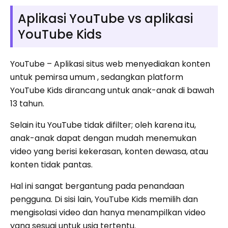
Aplikasi YouTube vs aplikasi
YouTube Kids
YouTube – Aplikasi situs web menyediakan konten
untuk pemirsa umum , sedangkan platform
YouTube Kids dirancang untuk anak-anak di bawah
13 tahun.
Selain itu YouTube tidak difilter; oleh karena itu,
anak-anak dapat dengan mudah menemukan
video yang berisi kekerasan, konten dewasa, atau
konten tidak pantas.
Hal ini sangat bergantung pada penandaan
pengguna. Di sisi lain, YouTube Kids memilih dan
mengisolasi video dan hanya menampilkan video
yang sesuai untuk usia tertentu.