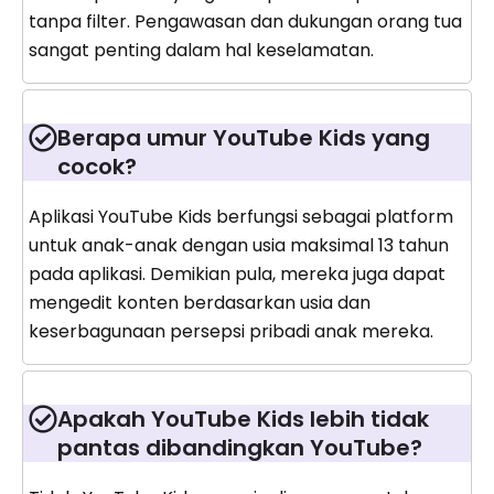
tanpa filter. Pengawasan dan dukungan orang tua
sangat penting dalam hal keselamatan.
Berapa umur YouTube Kids yang
cocok?
Aplikasi YouTube Kids berfungsi sebagai platform
untuk anak-anak dengan usia maksimal 13 tahun
pada aplikasi. Demikian pula, mereka juga dapat
mengedit konten berdasarkan usia dan
keserbagunaan persepsi pribadi anak mereka.
Apakah YouTube Kids lebih tidak
pantas dibandingkan YouTube?