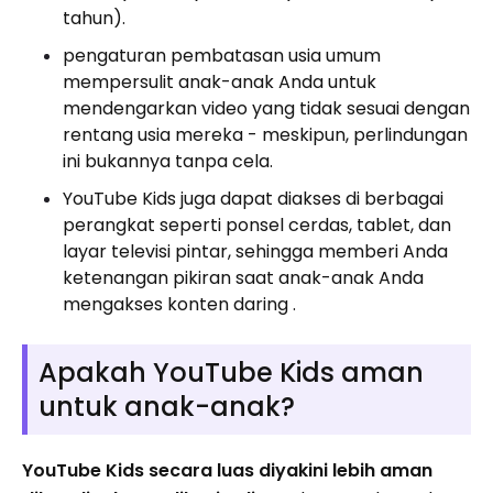
tahun).
pengaturan pembatasan usia umum
mempersulit anak-anak Anda untuk
mendengarkan video yang tidak sesuai dengan
rentang usia mereka - meskipun, perlindungan
ini bukannya tanpa cela.
YouTube Kids juga dapat diakses di berbagai
perangkat seperti ponsel cerdas, tablet, dan
layar televisi pintar, sehingga memberi Anda
ketenangan pikiran saat anak-anak Anda
mengakses konten daring .
Apakah YouTube Kids aman
untuk anak-anak?
YouTube Kids secara luas diyakini lebih aman