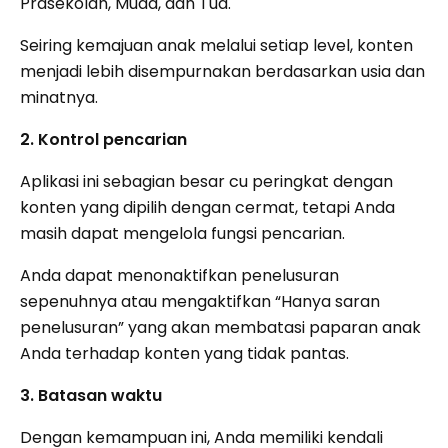
Prasekolah, Muda, dan Tua.
Seiring kemajuan anak melalui setiap level, konten
menjadi lebih disempurnakan berdasarkan usia dan
minatnya.
2. Kontrol pencarian
Aplikasi ini sebagian besar cu peringkat dengan
konten yang dipilih dengan cermat, tetapi Anda
masih dapat mengelola fungsi pencarian.
Anda dapat menonaktifkan penelusuran
sepenuhnya atau mengaktifkan “Hanya saran
penelusuran” yang akan membatasi paparan anak
Anda terhadap konten yang tidak pantas.
3. Batasan waktu
Dengan kemampuan ini, Anda memiliki kendali