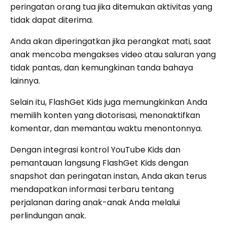
peringatan orang tua jika ditemukan aktivitas yang
tidak dapat diterima.
Anda akan diperingatkan jika perangkat mati, saat
anak mencoba mengakses video atau saluran yang
tidak pantas, dan kemungkinan tanda bahaya
lainnya.
Selain itu, FlashGet Kids juga memungkinkan Anda
memilih konten yang diotorisasi, menonaktifkan
komentar, dan memantau waktu menontonnya.
Dengan integrasi kontrol YouTube Kids dan
pemantauan langsung FlashGet Kids dengan
snapshot dan peringatan instan, Anda akan terus
mendapatkan informasi terbaru tentang
perjalanan daring anak-anak Anda melalui
perlindungan anak.