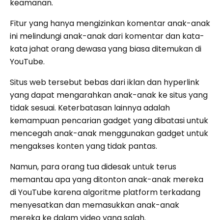
keamanan.
Fitur yang hanya mengizinkan komentar anak-anak
ini melindungi anak-anak dari komentar dan kata-
kata jahat orang dewasa yang biasa ditemukan di
YouTube.
Situs web tersebut bebas dari iklan dan hyperlink
yang dapat mengarahkan anak-anak ke situs yang
tidak sesuai. Keterbatasan lainnya adalah
kemampuan pencarian gadget yang dibatasi untuk
mencegah anak-anak menggunakan gadget untuk
mengakses konten yang tidak pantas.
Namun, para orang tua didesak untuk terus
memantau apa yang ditonton anak-anak mereka
di YouTube karena algoritme platform terkadang
menyesatkan dan memasukkan anak-anak
mereka ke dalam video yang salah.