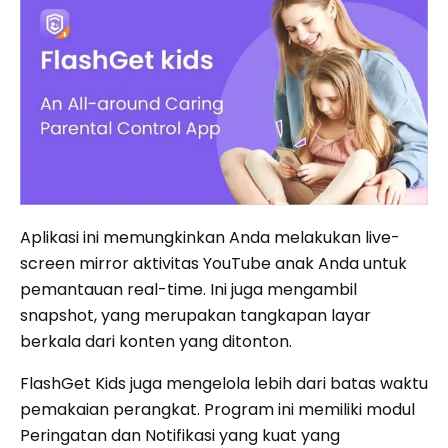
Aplikasi ini memungkinkan Anda melakukan live-
screen mirror aktivitas YouTube anak Anda untuk
pemantauan real-time. Ini juga mengambil
snapshot, yang merupakan tangkapan layar
berkala dari konten yang ditonton.
FlashGet Kids juga mengelola lebih dari batas waktu
pemakaian perangkat. Program ini memiliki modul
Peringatan dan Notifikasi yang kuat yang