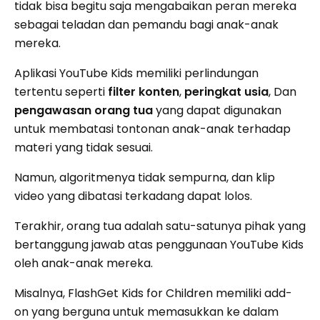
tidak bisa begitu saja mengabaikan peran mereka
sebagai teladan dan pemandu bagi anak-anak
mereka.
Aplikasi YouTube Kids memiliki perlindungan
tertentu seperti
filter konten
,
peringkat usia
, Dan
pengawasan orang tua
yang dapat digunakan
untuk membatasi tontonan anak-anak terhadap
materi yang tidak sesuai.
Namun, algoritmenya tidak sempurna, dan klip
video yang dibatasi terkadang dapat lolos.
Terakhir, orang tua adalah satu-satunya pihak yang
bertanggung jawab atas penggunaan YouTube Kids
oleh anak-anak mereka.
Misalnya, FlashGet Kids for Children memiliki add-
on yang berguna untuk memasukkan ke dalam