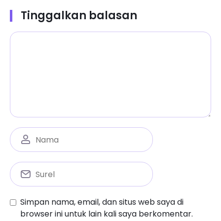
Tinggalkan balasan
Simpan nama, email, dan situs web saya di
browser ini untuk lain kali saya berkomentar.