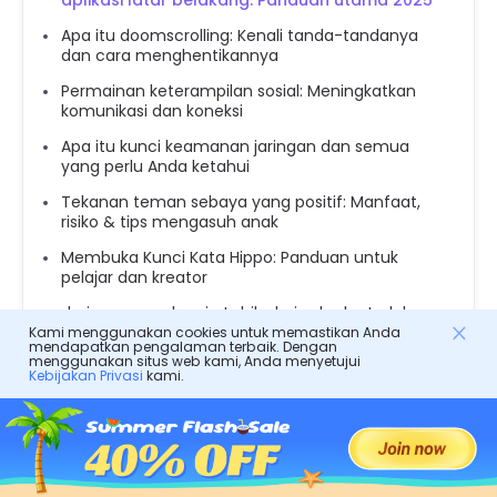
aplikasi latar belakang: Panduan utama 2025
Apa itu doomscrolling: Kenali tanda-tandanya
dan cara menghentikannya
Permainan keterampilan sosial: Meningkatkan
komunikasi dan koneksi
Apa itu kunci keamanan jaringan dan semua
yang perlu Anda ketahui
Tekanan teman sebaya yang positif: Manfaat,
risiko & tips mengasuh anak
Membuka Kunci Kata Hippo: Panduan untuk
pelajar dan kreator
daring secara kronis: Lebih dari sekadar terlalu
banyak waktu di depan layar
Kami menggunakan cookies untuk memastikan Anda
mendapatkan pengalaman terbaik. Dengan
menggunakan situs web kami, Anda menyetujui
Menguraikan FWB: makna, dampak, dan
Kebijakan Privasi
kami.
keamanannya bagi remaja
Panduan lengkap literasi media & Cara
mempraktikkannya
Apa itu web gelap dan bagaimana cara menjaga