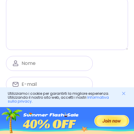
Utilizziamo i cookie per garantirti la migliore esperienza.
Utilizzando il nostro sito web, accetti i nostri
Informativa
Salva il mio nome, email e sito web in questo
sulla privacy
.
browser per la prossima volta che commenterò.