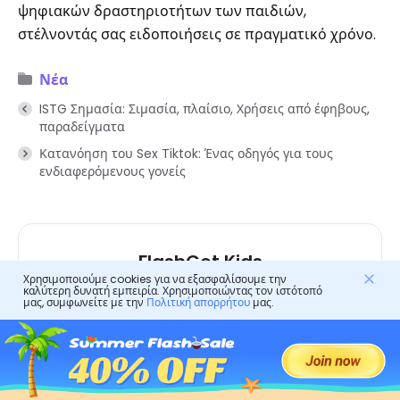
ψηφιακών δραστηριοτήτων των παιδιών,
στέλνοντάς σας ειδοποιήσεις σε πραγματικό χρόνο.
Νέα
ISTG Σημασία: Σιμασία, πλαίσιο, Χρήσεις από έφηβους,
παραδείγματα
Κατανόηση του Sex Tiktok: Ένας οδηγός για τους
ενδιαφερόμενους γονείς
FlashGet Kids
Χρησιμοποιούμε cookies για να εξασφαλίσουμε την
Δωρεάν λήψη. Απλή ρύθμιση. Αξιόπιστη
καλύτερη δυνατή εμπειρία. Χρησιμοποιώντας τον ιστότοπό
μας, συμφωνείτε με την
Πολιτική απορρήτου
μας.
προστασία.
Δοκιμάστε το δωρεάν