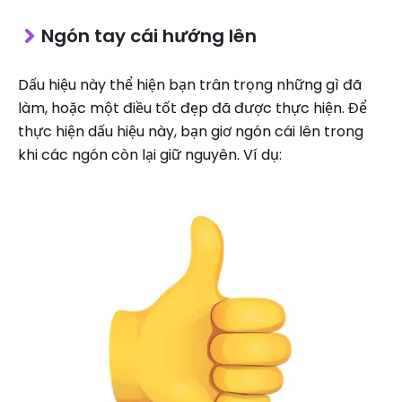
Ngón tay cái hướng lên
Dấu hiệu này thể hiện bạn trân trọng những gì đã
làm, hoặc một điều tốt đẹp đã được thực hiện. Để
thực hiện dấu hiệu này, bạn giơ ngón cái lên trong
khi các ngón còn lại giữ nguyên. Ví dụ: