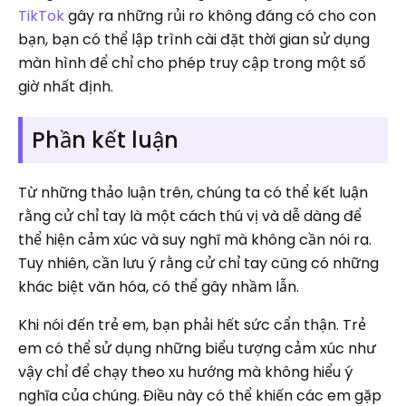
TikTok
gây ra những rủi ro không đáng có cho con
bạn, bạn có thể lập trình cài đặt thời gian sử dụng
màn hình để chỉ cho phép truy cập trong một số
giờ nhất định.
Phần kết luận
Từ những thảo luận trên, chúng ta có thể kết luận
rằng cử chỉ tay là một cách thú vị và dễ dàng để
thể hiện cảm xúc và suy nghĩ mà không cần nói ra.
Tuy nhiên, cần lưu ý rằng cử chỉ tay cũng có những
khác biệt văn hóa, có thể gây nhầm lẫn.
Khi nói đến trẻ em, bạn phải hết sức cẩn thận. Trẻ
em có thể sử dụng những biểu tượng cảm xúc như
vậy chỉ để chạy theo xu hướng mà không hiểu ý
nghĩa của chúng. Điều này có thể khiến các em gặp