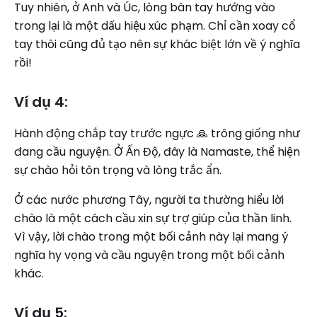
Tuy nhiên, ở Anh và Úc, lòng bàn tay hướng vào
trong lại là một dấu hiệu xúc phạm. Chỉ cần xoay cổ
tay thôi cũng đủ tạo nên sự khác biệt lớn về ý nghĩa
rồi!
Ví dụ 4:
Hành động chắp tay trước ngực 🙏 trông giống như
đang cầu nguyện. Ở Ấn Độ, đây là Namaste, thể hiện
sự chào hỏi tôn trọng và lòng trắc ẩn.
Ở các nước phương Tây, người ta thường hiểu lời
chào là một cách cầu xin sự trợ giúp của thần linh.
Vì vậy, lời chào trong một bối cảnh này lại mang ý
nghĩa hy vọng và cầu nguyện trong một bối cảnh
khác.
Ví dụ 5: