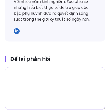
Với nhiều năm kinh nghiệm, Zoe chia sẻ
những hiểu biết thực tế để trợ giúp các
bậc phụ huynh đưa ra quyết định sáng
suốt trong thế giới kỹ thuật số ngày nay.
Để lại phản hồi