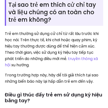
Tại sao trẻ em thích cử chỉ tay
và liệu chúng có an toàn cho
trẻ em không?
Trẻ em thường sử dụng cử chỉ từ rất lâu trước khi
học nói. Trên thực tế, khi chơi hoặc quay phim, ký
hiệu tay thường được dùng để thể hiện cảm xúc.
Theo thời gian, việc sử dụng ký hiệu tay tiếp tục
phát triển do những điều mới mẻ.
truyền thông xã
hội
xu hướng.
Trong trường hợp này, hãy để tôi giải thích tại sao
những biển báo này lại hấp dẫn trẻ em đến vậy.
Điều gì thúc đẩy trẻ em sử dụng ký hiệu
bằng tay?