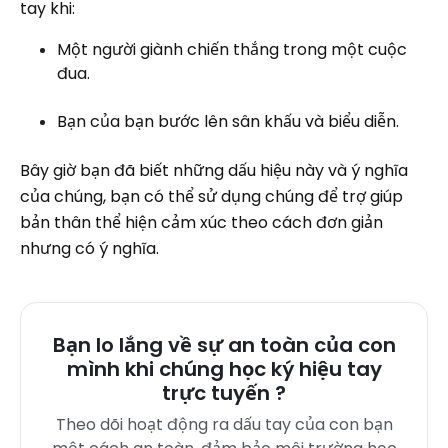
tay khi:
Một người giành chiến thắng trong một cuộc
đua.
Bạn của bạn bước lên sân khấu và biểu diễn.
Bây giờ bạn đã biết những dấu hiệu này và ý nghĩa
của chúng, bạn có thể sử dụng chúng để trợ giúp
bản thân thể hiện cảm xúc theo cách đơn giản
nhưng có ý nghĩa.
Bạn lo lắng về sự an toàn của con
mình khi chúng học ký hiệu tay
trực tuyến ?
Theo dõi hoạt động ra dấu tay của con bạn