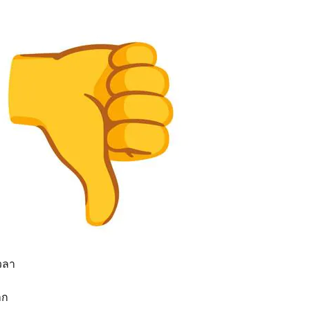
เวลา
าก