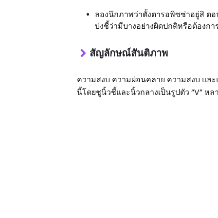
ลองนึกภาพว่าตั้งตารอพิซซ่าอยู่สิ ต
บ่งชี้ว่ามีบางอย่างผิดปกติหรือต้อ
สัญลักษณ์สันติภาพ
ความสงบ ความผ่อนคลาย ความสงบ และแม้
นี้โดยชูนิ้วชี้และนิ้วกลางเป็นรูปตัว “V” 