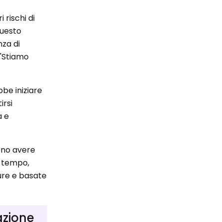
rischi di
Questo
nza di
 "Stiamo
be iniziare
irsi
a e
sono avere
l tempo,
cure e basate
azione