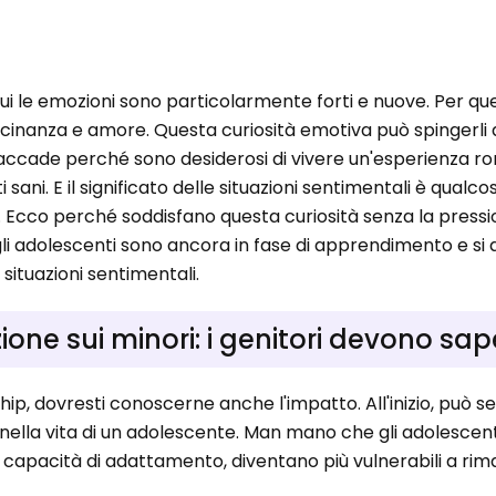
cui le emozioni sono particolarmente forti e nuove. Per qu
icinanza e amore. Questa curiosità emotiva può spingerli 
o accade perché sono desiderosi di vivere un'esperienza r
sani. E il significato delle situazioni sentimentali è qualc
 Ecco perché soddisfano questa curiosità senza la pressi
gli adolescenti sono ancora in fase di apprendimento e si
situazioni sentimentali.
ione sui minori: i genitori devono sap
onship, dovresti conoscerne anche l'impatto. All'inizio, può
nella vita di un adolescente. Man mano che gli adolescent
o capacità di adattamento, diventano più vulnerabili a ri