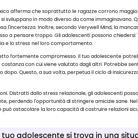
exico afferma che soprattutto le ragazze corrono maggiori 
oni si sviluppano in modo diverso da come immaginavano. 
 l'incertezza. Inoltre, secondo Verywell Mind, la manca
esso a pensare troppo. Gli adolescenti possono chiedersi:
ia e lo stress nel loro comportamento.
petto fortemente compromesso. Il tuo adolescente potreb
 costanza con cui viene valutato dagli altri. Potrebbe sent
o dopo. Questo, a sua volta, perpetua il ciclo di insicurezz
i. Distratti dallo stress relazionale, gli adolescenti pos
ente, perdendo l'opportunità di stringere amicizie sane. Ne
e può ostacolare la loro capacità di costruire relazioni si
 tuo adolescente si trova in una situ