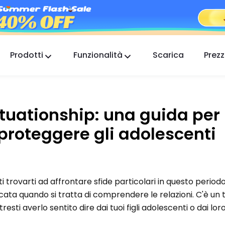
Prodotti
Funzionalità
Scarica
Prezz
FlashGet Kids
Un'app di controllo parentale premurosa per
tutti.
tuationship: una guida per 
FlashGet Finder
proteggere gli adolescenti
La sicurezza antifurto del tuo telefono, la nostra
responsabilità.
i trovarti ad affrontare sfide particolari in questo periodo
cata quando si tratta di comprendere le relazioni. C'è un
tresti averlo sentito dire dai tuoi figli adolescenti o dai lor