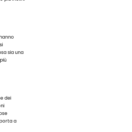
n hanno
si
osa sia una
più
e dei
oni
cose
 porta a