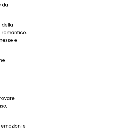
e da
 della
 romantico.
omesse e
one
provare
aso,
e emozioni e