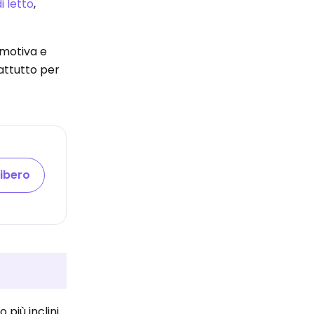
i letto
,
 emotiva e
attutto per
libero
più inclini