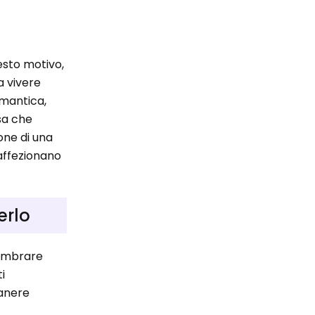
esto motivo,
a vivere
omantica,
osa che
one di una
 affezionano
erlo
 sembrare
i
manere