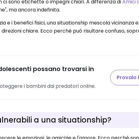
ci sono etichette o impegni chiari. A differenza di
Amici d
e", ma ancora indefinita.
zia e i benefici fisici, una situationship mescola vicinanza
irezioni chiare. Ecco perché può risultare confuso, sopr
dolescenti possano trovarsi in
Provalo 
oteggere i bambini dai predatori online
.
ulnerabili a una situationship?
cere le emozioni, le amicizie e l'amore. Ecco perché sono 