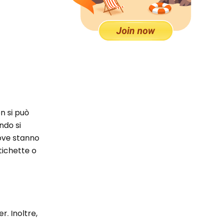
on si può
ndo si
dove stanno
tichette o
. Inoltre,