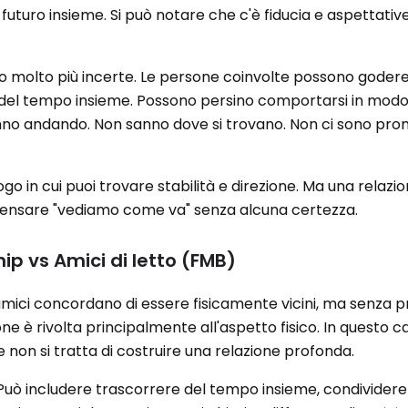
un futuro insieme. Si può notare che c'è fiducia e aspettativ
sono molto più incerte. Le persone coinvolte possono godere
del tempo insieme. Possono persino comportarsi in modo
nno andando. Non sanno dove si trovano. Non ci sono pr
ogo in cui puoi trovare stabilità e direzione. Ma una relazi
ti pensare "vediamo come va" senza alcuna certezza.
hip vs Amici di letto (FMB)
ue amici concordano di essere fisicamente vicini, ma senza 
ne è rivolta principalmente all'aspetto fisico. In questo c
e non si tratta di costruire una relazione profonda.
. Può includere trascorrere del tempo insieme, condivider