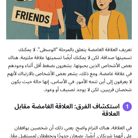
تعريف العلاقة الغامضة يتعلق بالمرحلة “الوسطى”. لا يمكنك
تسميتها صداقة. لكن لا يمكنك أيضًا تسميتها علاقة ملتزمة. هناك
بعض الأشخاص الذين يحبونها. يشعرون بضغط أقل أثناء وجودهم
في علاقة غامضة. ومع ذلك، يشعر بعض الأشخاص بالارتباك لأنهم
لا يعرفون إلى أين تتجه الأمور. في الأساس، إنها حالة حيث يكون
شخصان قريبين، لكن لا يوجد تصنيف أو وعود.
استكشاف الفرق: العلاقة الغامضة مقابل
العلاقة
في العلاقة، هناك التزام واضح. يعني ذلك أن شخصين يوافقان
على أنهما شريكان. أيضًا، يضعان حدودًا ويخططان لمستقبل معًا.