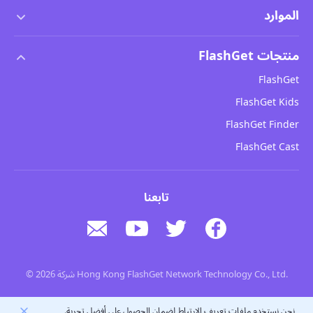
شروط الخدمة
الموارد
اتفاقية ترخيص المستخدم النهائي
مركز المساعدة
منتجات FlashGet
سياسة DMCA
كيفية
FlashGet
سياسة الخصوصية
مدونة
FlashGet Kids
سياسات الإعلانات
سلامة الأطفال عبر الإنترنت
FlashGet Finder
لا تبيع معلوماتي
تحميل
FlashGet Cast
تابعنا
© 2026 شركة Hong Kong FlashGet Network Technology Co., Ltd.
نحن نستخدم ملفات تعريف الارتباط لضمان الحصول على أفضل تجربة.