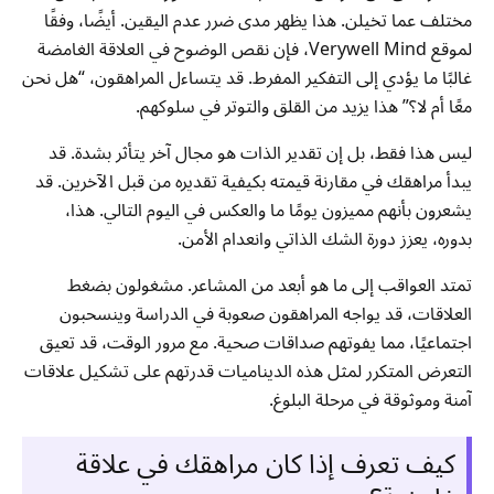
مختلف عما تخيلن. هذا يظهر مدى ضرر عدم اليقين. أيضًا، وفقًا
لموقع Verywell Mind، فإن نقص الوضوح في العلاقة الغامضة
غالبًا ما يؤدي إلى التفكير المفرط. قد يتساءل المراهقون، “هل نحن
معًا أم لا؟” هذا يزيد من القلق والتوتر في سلوكهم.
ليس هذا فقط، بل إن تقدير الذات هو مجال آخر يتأثر بشدة. قد
يبدأ مراهقك في مقارنة قيمته بكيفية تقديره من قبل الآخرين. قد
يشعرون بأنهم مميزون يومًا ما والعكس في اليوم التالي. هذا،
بدوره، يعزز دورة الشك الذاتي وانعدام الأمن.
تمتد العواقب إلى ما هو أبعد من المشاعر. مشغولون بضغط
العلاقات، قد يواجه المراهقون صعوبة في الدراسة وينسحبون
اجتماعيًا، مما يفوتهم صداقات صحية. مع مرور الوقت، قد تعيق
التعرض المتكرر لمثل هذه الديناميات قدرتهم على تشكيل علاقات
آمنة وموثوقة في مرحلة البلوغ.
كيف تعرف إذا كان مراهقك في علاقة