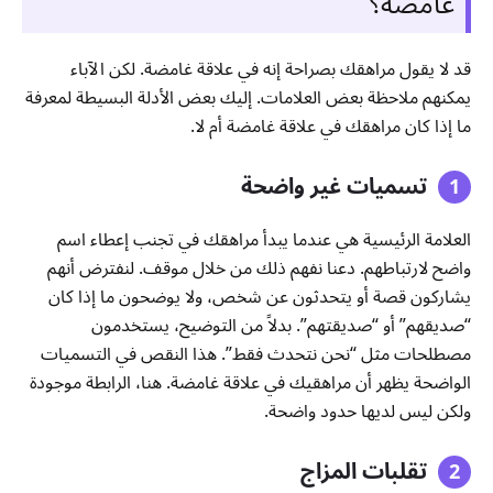
غامضة؟
قد لا يقول مراهقك بصراحة إنه في علاقة غامضة. لكن الآباء
يمكنهم ملاحظة بعض العلامات. إليك بعض الأدلة البسيطة لمعرفة
ما إذا كان مراهقك في علاقة غامضة أم لا.
تسميات غير واضحة
العلامة الرئيسية هي عندما يبدأ مراهقك في تجنب إعطاء اسم
واضح لارتباطهم. دعنا نفهم ذلك من خلال موقف. لنفترض أنهم
يشاركون قصة أو يتحدثون عن شخص، ولا يوضحون ما إذا كان
“صديقهم” أو “صديقتهم”. بدلاً من التوضيح، يستخدمون
مصطلحات مثل “نحن نتحدث فقط”. هذا النقص في التسميات
الواضحة يظهر أن مراهقيك في علاقة غامضة. هنا، الرابطة موجودة
ولكن ليس لديها حدود واضحة.
تقلبات المزاج