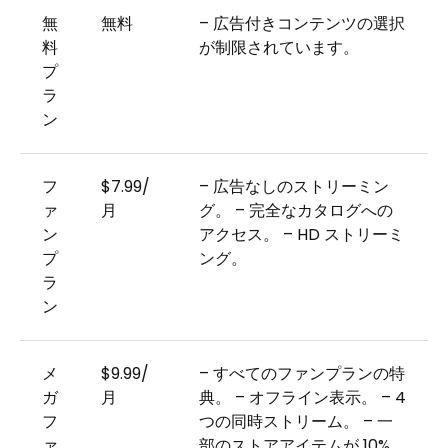
無
無料
– 広告付きコンテンツの選択
料
が制限されています。
プ
ラ
ン
フ
$7.99/
– 広告なしのストリーミン
ァ
月
グ。 – 完全なカタログへの
ン
アクセス。 – HD ストリーミ
プ
ング。
ラ
ン
メ
$9.99/
– すべてのファンプランの特
ガ
月
典。 – オフライン表示。 – 4
フ
つの同時ストリーム。 – 一
ァ
部のストアアイテムが 10%