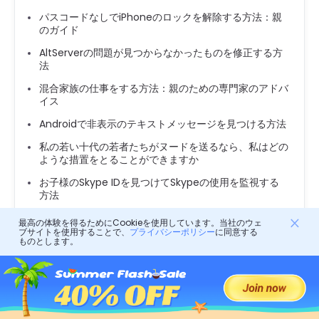
パスコードなしでiPhoneのロックを解除する方法：親
のガイド
AltServerの問題が見つからなかったものを修正する方
法
混合家族の仕事をする方法：親のための専門家のアドバ
イス
Androidで非表示のテキストメッセージを見つける方法
私の若い十代の若者たちがヌードを送るなら、私はどの
ような措置をとることができますか
お子様のSkype IDを見つけてSkypeの使用を監視する
方法
Androidでテキストメッセージを転送する方法：ステッ
最高の体験を得るためにCookieを使用しています。当社のウェ
プバイステップガイド
ブサイトを使用することで、
プライバシーポリシー
に同意する
ものとします。