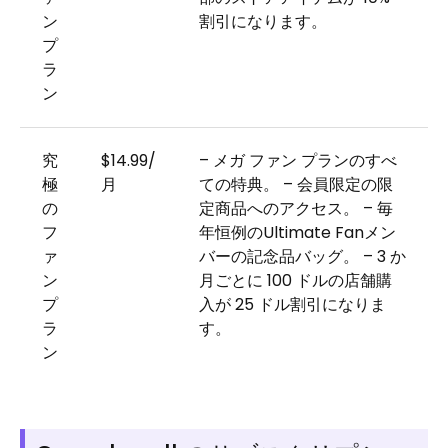
ン
割引になります。
プ
ラ
ン
究
$14.99/
– メガ ファン プランのすべ
極
月
ての特典。 – 会員限定の限
の
定商品へのアクセス。 – 毎
フ
年恒例のUltimate Fanメン
ァ
バーの記念品バッグ。 – 3 か
ン
月ごとに 100 ドルの店舗購
プ
入が 25 ドル割引になりま
ラ
す。
ン