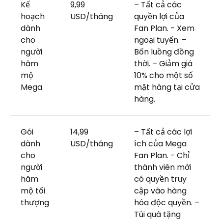
Kế
9,99
– Tất cả các
hoạch
USD/tháng
quyền lợi của
dành
Fan Plan. - Xem
cho
ngoại tuyến. –
người
Bốn luồng đồng
hâm
thời. – Giảm giá
mộ
10% cho một số
Mega
mặt hàng tại cửa
hàng.
Gói
14,99
– Tất cả các lợi
dành
USD/tháng
ích của Mega
cho
Fan Plan. - Chỉ
người
thành viên mới
hâm
có quyền truy
mộ tối
cập vào hàng
thượng
hóa độc quyền. –
Túi quà tặng