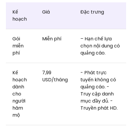
Kế
Giá
Đặc trưng
hoạch
Gói
Miễn phí
– Hạn chế lựa
miễn
chọn nội dung có
phí
quảng cáo.
Kế
7,99
- Phát trực
hoạch
USD/tháng
tuyến không có
dành
quảng cáo. -
cho
Truy cập danh
người
mục đầy đủ. -
hâm
Truyền phát HD.
mộ