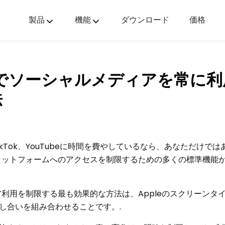
製品
機能
ダウンロード
価格
FlashGet Kids
すべての人に優しいペアレンタルコントロールア
リ。
neでソーシャルメディアを常に
FlashGet Finder
法
あなたの電話の盗難防止セーフティー、それが私
の責任です。
TikTok、YouTubeに時間を費やしているなら、あなただけで
プラットフォームへのアクセスを制限するための多くの標準機能
ィア利用を制限する最も効果的な方法は、Appleのスクリーンタ
し合いを組み合わせることです。.