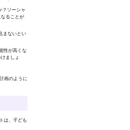
か？ソーシャ
になることが
込まないとい
能性が高くな
つけましょ
計画のように
ントは、子ども