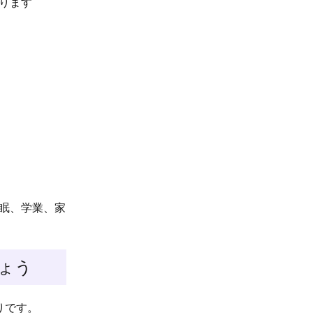
ります
眠、学業、家
ょう
りです。