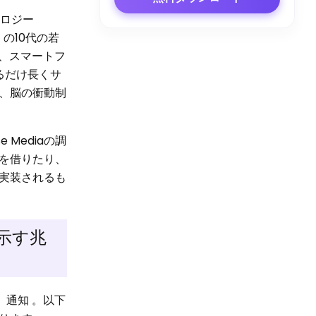
ノロジー
の10代の若
、スマートフ
きるだけ長くサ
、脳の衝動制
Mediaの調
を借りたり、
実装されるも
示す兆
 通知 。以下