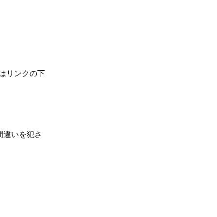
はリンクの下
な間違いを犯さ