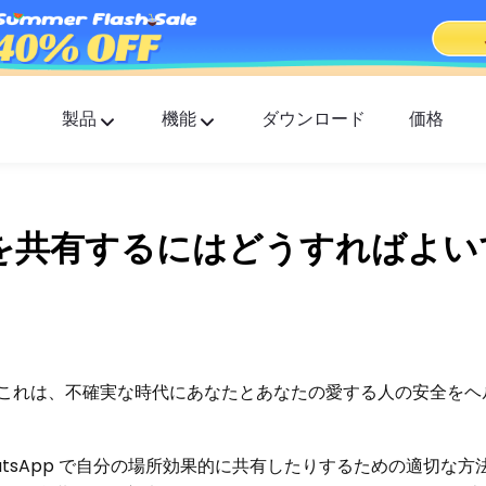
製品
機能
ダウンロード
価格
FlashGet Kids
すべての人に優しいペアレンタルコントロールア
リ。
場所を共有するにはどうすればよ
FlashGet Finder
あなたの電話の盗難防止セーフティー、それが私
の責任です。
これは、不確実な時代にあなたとあなたの愛する人の安全をヘ
tsApp で自分の場所効果的に共有したりするための適切な方