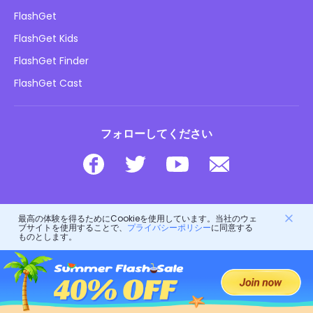
やり方
プライバシーポリシー
FlashGet
ブログ
FlashGet Kids
広告ポリシー
子供のオンラインの安全性
FlashGet Finder
私の情報を販売しないでください
ダウンロード
FlashGet Cast
フォローしてください
© 2026 Hong Kong FlashGet Network Technology Co., Ltd.
最高の体験を得るためにCookieを使用しています。当社のウェ
ブサイトを使用することで、
プライバシーポリシー
に同意する
ものとします。