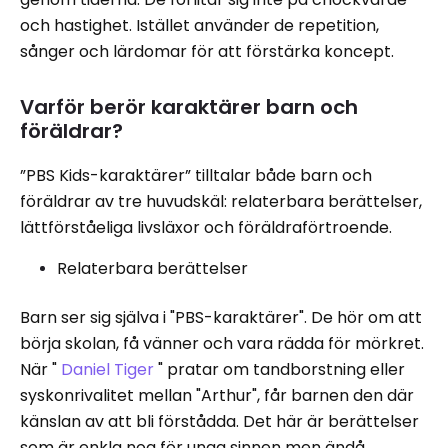
och hastighet. Istället använder de repetition,
sånger och lärdomar för att förstärka koncept.
Varför berör karaktärer barn och
föräldrar?
”PBS Kids-karaktärer” tilltalar både barn och
föräldrar av tre huvudskäl: relaterbara berättelser,
lättförståeliga livsläxor och föräldraförtroende.
Relaterbara berättelser
Barn ser sig själva i "PBS-karaktärer". De hör om att
börja skolan, få vänner och vara rädda för mörkret.
När "
Daniel Tiger
" pratar om tandborstning eller
syskonrivalitet mellan "Arthur", får barnen den där
känslan av att bli förstådda. Det här är berättelser
som är enkla nog för unga sinnen men ändå