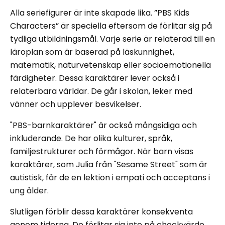
Alla seriefigurer är inte skapade lika. ”PBS Kids
Characters” är speciella eftersom de förlitar sig på
tydliga utbildningsmål. Varje serie är relaterad till en
läroplan som är baserad på läskunnighet,
matematik, naturvetenskap eller socioemotionella
färdigheter. Dessa karaktärer lever också i
relaterbara världar. De går i skolan, leker med
vänner och upplever besvikelser.
"PBS-barnkaraktärer" är också mångsidiga och
inkluderande. De har olika kulturer, språk,
familjestrukturer och förmågor. När barn visas
karaktärer, som Julia från "Sesame Street" som är
autistisk, får de en lektion i empati och acceptans i
ung ålder.
Slutligen förblir dessa karaktärer konsekventa
genom tiderna. De förlitar sig inte på chockvärde